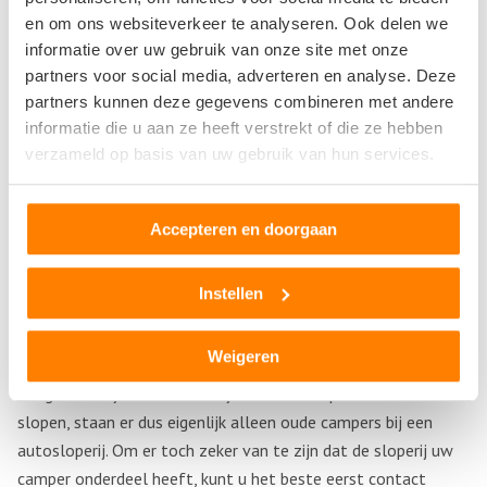
en om ons websiteverkeer te analyseren. Ook delen we
vinden zijn. Daarbij zijn er nog veel meer onbekende merken te
informatie over uw gebruik van onze site met onze
vinden. Alle campers hebben een hoop onderdelen en het
partners voor social media, adverteren en analyse. Deze
onderdeel waar u naar zoekt zou hier weleens bij kunnen
partners kunnen deze gegevens combineren met andere
liggen.
informatie die u aan ze heeft verstrekt of die ze hebben
verzameld op basis van uw gebruik van hun services.
Kampeerwagen onderdelen kopen bij een autosloperij
Hebt u een camper die nogal verouderd is? Dan wordt het
Accepteren en doorgaan
lastig om hier de goede onderdelen te vinden bij normale
camper winkels. In dat geval zijn gebruikte camper onderdelen
wellicht iets voor u. Campers die bij autosloperijen gesloopt
Instellen
worden, zijn namelijk in de meeste gevallen ook verouderd en
hier kunt uw camper onderdeel wellicht bij vinden.
Weigeren
Aangezien vrijwel niemand zijn nieuwe camper zal laten
slopen, staan er dus eigenlijk alleen oude campers bij een
autosloperij. Om er toch zeker van te zijn dat de sloperij uw
camper onderdeel heeft, kunt u het beste eerst contact