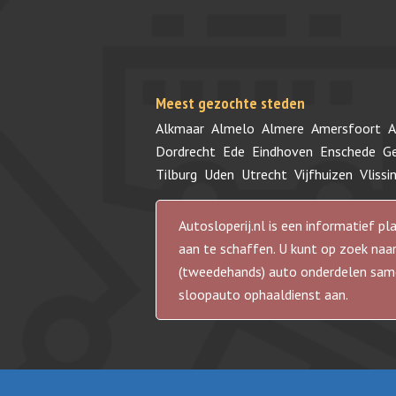
Meest gezochte steden
Alkmaar
Almelo
Almere
Amersfoort
A
Dordrecht
Ede
Eindhoven
Enschede
G
Tilburg
Uden
Utrecht
Vijfhuizen
Vlissi
Autosloperij.nl is een informatief
aan te schaffen. U kunt op zoek naar
(tweedehands) auto onderdelen samen
sloopauto ophaaldienst aan.