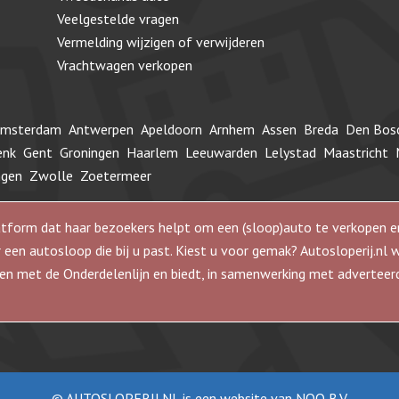
Veelgestelde vragen
Vermelding wijzigen of verwijderen
Vrachtwagen verkopen
msterdam
Antwerpen
Apeldoorn
Arnhem
Assen
Breda
Den Bos
enk
Gent
Groningen
Haarlem
Leeuwarden
Lelystad
Maastricht
ngen
Zwolle
Zoetermeer
 platform dat haar bezoekers helpt om een (sloop)auto te verkope
 een autosloop die bij u past. Kiest u voor gemak? Autosloperij.nl 
 met de Onderdelenlijn en biedt, in samenwerking met adverteerde
© AUTOSLOPERIJ.NL is een website van NOQ B.V.