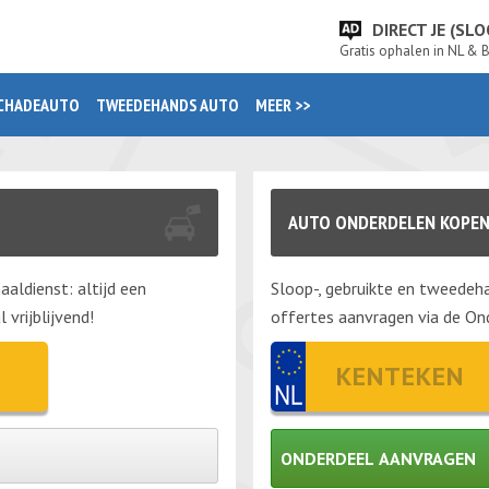
DIRECT JE (S
Gratis ophalen in NL & 
CHADEAUTO
TWEEDEHANDS AUTO
MEER >>
AUTO ONDERDELEN KOPE
aaldienst: altijd een
Sloop-, gebruikte en tweedeha
vrijblijvend!
offertes aanvragen via de Ond
ONDERDEEL AANVRAGEN