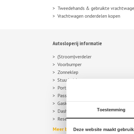
Tweedehands & gebruikte vrachtwage
Vrachtwagen onderdelen kopen
Autosloperij informatie
(Stroom)verdeler
Voorbumper
Zonneklep
Stuurhuishoes
Portier
Passagiersstoel
Gasklep
Toestemming
Dashboard
Reservewiel, reserveband of thuiskom
Meer berichten over autosloperijen >
Deze website maakt gebruik