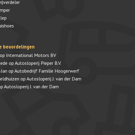
m)verdeler
umper
lep
uishoes
e beoordelingen
op
International Motors BV
tede
op
Autosloperij Pieper B.V.
-Jan
op
Autobedrijf Familie Hoogerwerf
veldhuizen
op
Autosloperij J. van der Dam
op
Autosloperij J. van der Dam