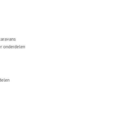
caravans
r onderdelen
delen