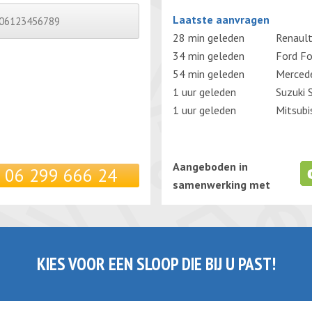
Gelieve dit veld leeg te laten.
Laatste aanvragen
28 min geleden
Renault
34 min geleden
Ford F
54 min geleden
Merced
1 uur geleden
Suzuki 
1 uur geleden
Mitsubi
Aangeboden in
06 299 666 24
samenwerking met
KIES VOOR EEN SLOOP DIE BIJ U PAST!