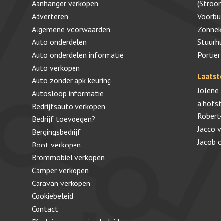
Aanhanger verkopen
(Stroo
Adverteren
Voorb
Algemene voorwaarden
Zonnek
Auto onderdelen
Stuurh
Auto onderdelen informatie
Portier
Auto verkopen
Laatst
Auto zonder apk keuring
Jolene
Autosloop informatie
a.hofs
Bedrijfsauto verkopen
Robert
Bedrijf toevoegen?
Jacco 
Bergingsbedrijf
Jacob
Boot verkopen
Brommobiel verkopen
Camper verkopen
Caravan verkopen
Cookiebeleid
Contact