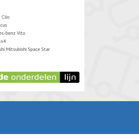
 Clio
ocus
es-benz Vito
Sx4
shi Mitsubishi Space Star