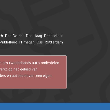
ch
Den Dolder
Den Haag
Den Helder
Middelburg
Nijmegen
Oss
Rotterdam
n en om tweedehands auto onderdelen
werkt op het gebied van
rs en autobedrijven, een eigen