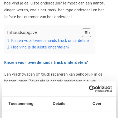
hoe vind je de juiste onderdelen? Je moet dan een aantal
dingen weten, zoals het merk, het type onderdeel en het
liefste het nummer van het onderdeel.
Inhoudsopgave
Kiezen voor tweedehands truck onderdelen?
Hoe vind je de juiste onderdelen?
Kiezen voor tweedehands truck onderdelen?
Een vrachtwagen of truck repareren kan behoorlijk in de
kosten lopen. Zeker als je gebruik maakt van nieuwe
onderdelen. Er zijn diverse redenen waarom je juist moet
kiezen voor het kopen van gebruikte en tweedehands
onderdelen. De meest voor de hand liggende reden is
Toestemming
Details
Over
natuurlijk de prijs. Ben je bang dat de kwaliteit tegenvalt? De
onderdelen afkomstig van
kapotte en sloop vrachtwagens
,