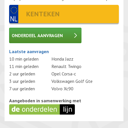
ONDERDEEL AANVRAGEN
Gelieve dit veld leeg te laten.
Laatste aanvragen
10 min geleden
Honda Jazz
11 min geleden
Renault Twingo
2 uur geleden
Opel Corsa-c
3 uur geleden
Volkswagen Golf Gte
7 uur geleden
Volvo Xc90
Aangeboden in samenwerking met