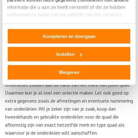
Merk
informatie die u aan ze heeft verstrekt of die ze hebben
verzameld op basis van uw gebruik van hun services.
Er zijn veel verschillende merken en typen quads. Merken die
je tegenkomt op de sloop zijn bijvoorbeeld Artic Cat, Can-Am,
Accepteren en doorgaan
Cannondale, E-ATV, GasGas, Honda, Kawasaki, KTM, Polaris,
Suzuki, VLS, W-Tec en Yamaha (bijv Raptor of Banshee), maar
ook minder bekende merken als Acces, Adly, Aeon, Barossa,
Instellen
CFmoto, Dinli, E-Ton, Goes, Kymco, Masai, SMC, SYM, TGB en
Unilli. Niet elk onderdeel is dan ook hetzelfde, dus is het
Weigeren
belangrijk dat je de juiste vindt. Je kunt daarom naar
onderdelen zoeken aan de hand van het merk van jouw quad.
Daarmee kun je al snel een selectie maken. Let ook goed op
extra gegevens zoals de afmetingen en eventuele nummering
van onderdelen. Wil je zeker zijn van je zaak, koop dan
tweedehands en gebruikte onderdelen voor de quad die
afkomstig zijn van exact hetzelfde merk en type quad als
waarvoor je de onderdelen wilt aanschaffen.