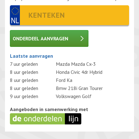
ONDERDEEL AANVRAGEN
Gelieve dit veld leeg te laten.
Laatste aanvragen
7 uur geleden
Mazda Mazda Cx-3
8 uur geleden
Honda Civic 4dr Hybrid
8 uur geleden
Ford Ka
8 uur geleden
Bmw 218i Gran Tourer
9 uur geleden
Volkswagen Golf
Aangeboden in samenwerking met