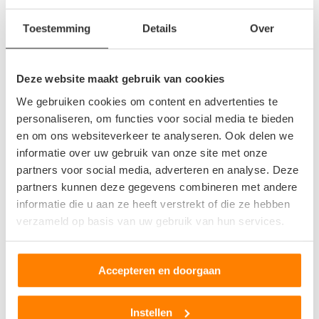
het gratis. Wellicht hoopt u nog op een gepaste vergoeding,
Toestemming
Details
Over
maar hier kunt u bij sommige autosloperijen naar fluiten. Vaak
kost het u zelfs nog extra geld om de auto bij de autosloperij
te krijgen.
Deze website maakt gebruik van cookies
We gebruiken cookies om content en advertenties te
Uw auto laten afvoeren
personaliseren, om functies voor social media te bieden
Voor veel mensen met een sloopauto is het lastig om de
en om ons websiteverkeer te analyseren. Ook delen we
informatie over uw gebruik van onze site met onze
sloopauto naar een autosloperij te voeren. Mensen hebben
partners voor social media, adverteren en analyse. Deze
hier namelijk niet de benodigde vervoersmiddelen voor en
partners kunnen deze gegevens combineren met andere
daarom wordt dit nogal eens als probleem ervaren. Hier heeft
informatie die u aan ze heeft verstrekt of die ze hebben
Autosloperij.nl
een oplossing voor. Autosloperij.nl laat uw
verzameld op basis van uw gebruik van hun services.
auto namelijk geheel gratis afvoeren en op locatie naar
keuze. Overal binnen Nederland en in de Vlaamse provincies
van België kan een sloopauto opgehaald worden. Dit wordt
Accepteren en doorgaan
niet alleen gratis gedaan, u krijgt zelfs nog een gepaste
vergoeding voor uw sloopauto. Binnen korte tijd kan uw auto
Instellen