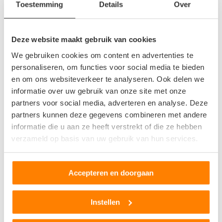
Toestemming
Details
Over
Vergoeding voor sloopauto
Deze website maakt gebruik van cookies
Hoewel niet iedere autosloperij een bedrag betaalt voor uw
We gebruiken cookies om content en advertenties te
sloopauto, doet Autosloperij.nl dit toch. Autosloperij.nl is zich
personaliseren, om functies voor social media te bieden
bewust van de waarde die uw auto vertegenwoordigt en
en om ons websiteverkeer te analyseren. Ook delen we
geeft u een gepaste vergoeding voor uw sloopauto. Niet
informatie over uw gebruik van onze site met onze
alleen krijgt u een vergoeding voor uw sloopauto, ook wordt
partners voor social media, adverteren en analyse. Deze
de auto geheel gratis op de gewenste locatie opgehaald. U
partners kunnen deze gegevens combineren met andere
hoeft dus niet nog eens extra te betalen of moeite te doen
informatie die u aan ze heeft verstrekt of die ze hebben
om uw auto bij de autosloperij te krijgen. Wanneer uw
verzameld op basis van uw gebruik van hun services.
sloopauto bij u opgehaald wordt, krijgt u direct geld en een
RDW vrijwaring. Als uw auto eenmaal opgehaald is, hoeft u
verder dus niets meer te regelen.
Accepteren en doorgaan
Wilt u hier gebruik van maken? Dat is mogelijk en kan binnen
Instellen
korte tijd geregeld worden. Via onze website kunt u een
formulier invullen. Liever direct contact? Dat is ook mogelijk.