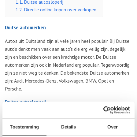
Duitse autosloperij
Directe online kopen over verkopen
Duitse automerken
Auto’s uit Duitsland zijn al vele jaren heel populair. Bij Duitse
auto’s denkt men vaak aan auto’s die erg veilig zijn, degelijk
zijn en beschikken over een krachtige motor. De Duitse
automerken zijn ook in Nederland erg populair. Tegenwoordig
zijn ze niet weg te denken. De bekendste Duitse automerken
zijn: Audi, Mercedes-Benz, Volkswagen, BMW, Opel en
Porsche.
Duitse autosloperij
Als u een sloopauto heeft en daar vanaf wilt, komt een
autosloperij in aanmerking voor deze auto. Een autosloperij
Toestemming
Details
Over
kan uw auto slopen, waardoor u ervan af kunt zijn. Bij een