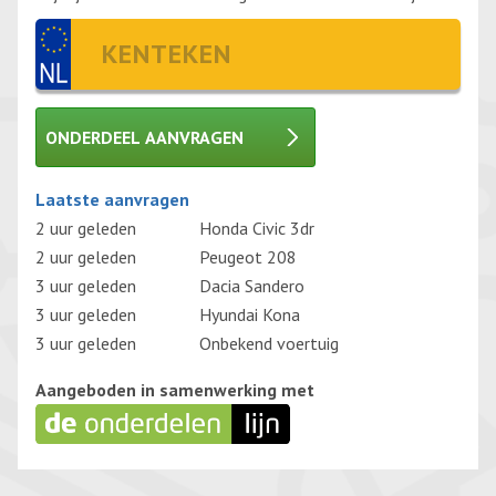
ONDERDEEL AANVRAGEN
Gelieve dit veld leeg te laten.
Laatste aanvragen
2 uur geleden
Honda Civic 3dr
2 uur geleden
Peugeot 208
3 uur geleden
Dacia Sandero
3 uur geleden
Hyundai Kona
3 uur geleden
Onbekend voertuig
Aangeboden in samenwerking met