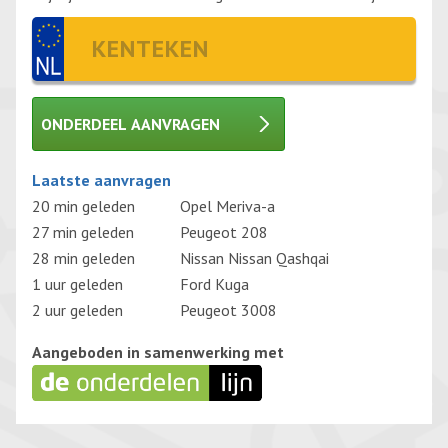
ONDERDEEL AANVRAGEN
Gelieve dit veld leeg te laten.
Laatste aanvragen
20 min geleden
Opel Meriva-a
27 min geleden
Peugeot 208
28 min geleden
Nissan Nissan Qashqai
1 uur geleden
Ford Kuga
2 uur geleden
Peugeot 3008
Aangeboden in samenwerking met