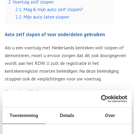
Voertuig zelf slopen
Mag ik mijn auto zelf slopen?
Mijn auto laten slopen
Auto zelf slopen of voor onderdelen gebruiken
Als u een voertuig met Nederlands kenteken wilt slopen of
demonteren, moet u ervoor zorgen dat dit ook doorgegeven
wordt aan het RDW. U zult de registratie in het
kentekenregister moeten beëindigen. Na deze beëindiging
stoppen ook de verplichtingen voor uw voertuig.
Voertuig zelf slopen
Het is mogelijk om uw voertuig zelf te slopen. U kunt in dat
geval de onderdelen nogmaals gebruiken of doorverkopen.
Toestemming
Details
Over
Het is echter niet altijd mogelijk om uw auto zelf te slopen.
Er zitten op het moment van schrijven een aantal