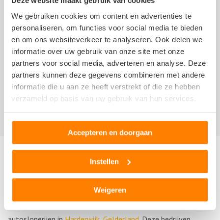
Deze website maakt gebruik van cookies
voorwaarden
en de
disclaimer
van NoQ B.V. van
We gebruiken cookies om content en advertenties te
overeenkomstige toepassing.
personaliseren, om functies voor social media te bieden
en om ons websiteverkeer te analyseren. Ook delen we
informatie over uw gebruik van onze site met onze
partners voor social media, adverteren en analyse. Deze
partners kunnen deze gegevens combineren met andere
informatie die u aan ze heeft verstrekt of die ze hebben
Er zijn nog geen recensies geschreven over Dijkman
verzameld op basis van uw gebruik van hun services.
Automaterialen B.V.. Schrijf nu als
eerste een review!
Accepteren en doorgaan
Andere autosloperijen in de buurt
Instellen
Bent u op zoek naar een andere autosloperij, autosloop of
Weigeren
autodemontagebedrijf in de buurt van Dijkman
Automaterialen B.V.? Hieronder vind u een overzicht van
autosloperijen in
Harderwijk
,
Gelderland
. Deze bedrijven