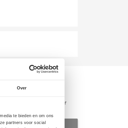
Over
 en Parts? Hieronder vind u een
t verkopen of als u tweedehands of
 media te bieden en om ons
ze partners voor social