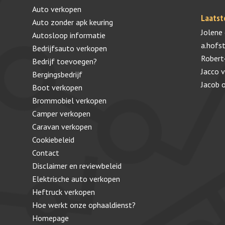
Auto verkopen
Laatst
Auto zonder apk keuring
Jolene
Autosloop informatie
a.hofs
Bedrijfsauto verkopen
Robert
Bedrijf toevoegen?
Jacco 
Bergingsbedrijf
Jacob
Boot verkopen
Brommobiel verkopen
Camper verkopen
Caravan verkopen
Cookiebeleid
Contact
Disclaimer en reviewbeleid
Elektrische auto verkopen
Heftruck verkopen
Hoe werkt onze ophaaldienst?
Homepage