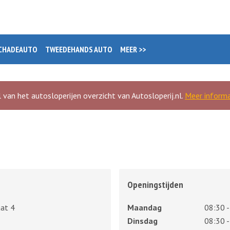
CHADEAUTO
TWEEDEHANDS AUTO
MEER >>
 van het autosloperijen overzicht van Autosloperij.nl.
Meer informa
Openingstijden
aat 4
Maandag
08:30 -
Dinsdag
08:30 -