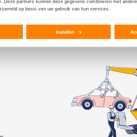
e. Deze partners kunnen deze gegevens combineren met andere i
Regio Groningen
erzameld op basis van uw gebruik van hun services.
Onderdeel aanvragen
Instellen
Ac
er