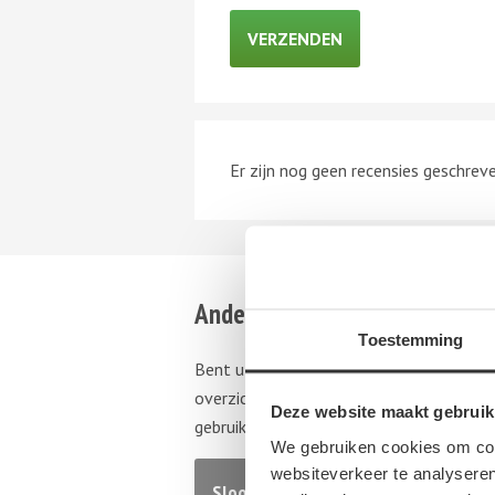
Er zijn nog geen recensies geschrev
Andere autosloperijen in de b
Toestemming
Bent u op zoek naar een andere autoslop
overzicht van autosloperijen in
Delfzijl
,
Deze website maakt gebruik
gebruikte auto onderdelen wilt aanschaf
We gebruiken cookies om cont
websiteverkeer te analyseren
Sloopauto ophaalservice