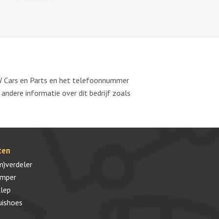
MW Cars en Parts en het telefoonnummer
ndere informatie over dit bedrijf zoals
ten
m)verdeler
umper
lep
uishoes