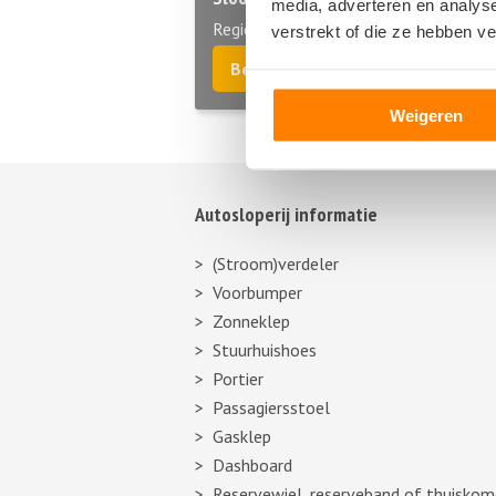
media, adverteren en analys
Regio Groningen
verstrekt of die ze hebben v
Bel direct 06 299 666 24
Weigeren
Autosloperij informatie
(Stroom)verdeler
Voorbumper
Zonneklep
Stuurhuishoes
Portier
Passagiersstoel
Gasklep
Dashboard
Reservewiel, reserveband of thuiskom