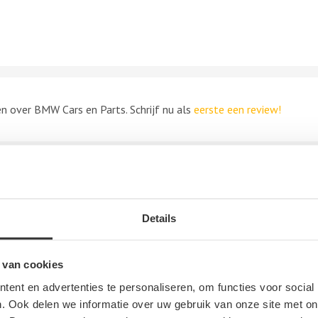
en over BMW Cars en Parts. Schrijf nu als
eerste een review!
uurt
Details
erij, autosloop of autodemontagebedrijf in de buurt van BMW Cars
Groningen
. Deze bedrijven kunnen u helpen als u uw sloopauto wil
 van cookies
fen.
ent en advertenties te personaliseren, om functies voor social
. Ook delen we informatie over uw gebruik van onze site met on
Gebruikte auto onderdelen