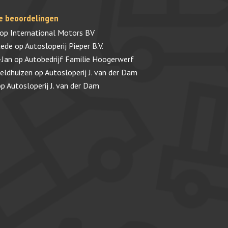
e beoordelingen
op
International Motors BV
tede
op
Autosloperij Pieper B.V.
-Jan
op
Autobedrijf Familie Hoogerwerf
veldhuizen
op
Autosloperij J. van der Dam
op
Autosloperij J. van der Dam