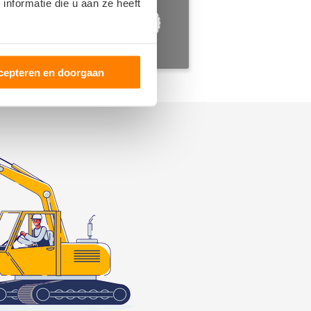
nformatie die u aan ze heeft
cepteren en doorgaan