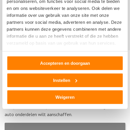
personaliseren, om functies voor social media te bieden
en om ons websiteverkeer te analyseren. Ook delen we
informatie over uw gebruik van onze site met onze
partners voor social media, adverteren en analyse. Deze
Er zijn nog geen recensies geschreven over Tinus
partners kunnen deze gegevens combineren met andere
Remmers & Zn. V.O.F.. Schrijf nu als
eerste een review!
informatie die u aan ze heeft verstrekt of die ze hebben
verzameld op basis van uw gebruik van hun services.
Andere autosloperijen in de buurt
Accepteren en doorgaan
Bent u op zoek naar een andere autosloperij, autosloop of
Instellen
autodemontagebedrijf in de buurt van Tinus Remmers & Zn.
V.O.F.? Hieronder vind u een overzicht van autosloperijen in
Weigeren
Gulpen
,
Limburg
. Deze bedrijven kunnen u helpen als u uw
sloopauto wilt verkopen of als u tweedehands of gebruikte
auto onderdelen wilt aanschaffen.