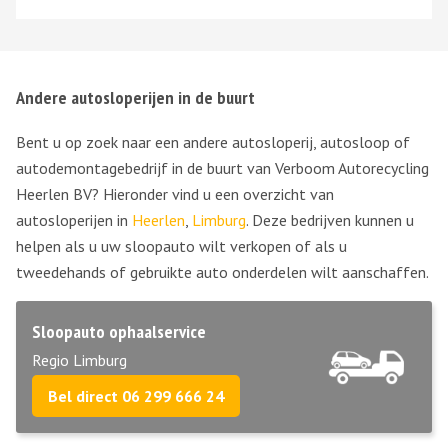
lokken van mij naar je sloperij toe. Nooit meer zal ik een
voet op je sloperij zetten, onderdelen nieuw kopen en je
bent van alles af heb je ook nog garantie en je weet dat
Andere autosloperijen in de buurt
je als je het onderdeel moet ophalen dat het er is.
Bent u op zoek naar een andere autosloperij, autosloop of
autodemontagebedrijf in de buurt van Verboom Autorecycling
Heerlen BV? Hieronder vind u een overzicht van
autosloperijen in
Heerlen
,
Limburg
. Deze bedrijven kunnen u
helpen als u uw sloopauto wilt verkopen of als u
tweedehands of gebruikte auto onderdelen wilt aanschaffen.
Sloopauto ophaalservice
Regio Limburg
Bel direct 06 299 666 24