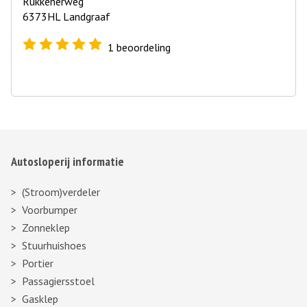
Rukkenerweg
6373HL Landgraaf
1
beoordeling
Autosloperij informatie
(Stroom)verdeler
Voorbumper
Zonneklep
Stuurhuishoes
Portier
Passagiersstoel
Gasklep