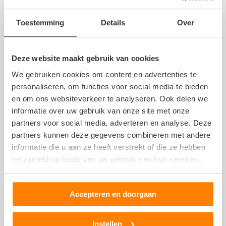
Willem Weiss
Toestemming
Details
Over
12 februari 2019
Deze website maakt gebruik van cookies
Kom hier al jaren….nooit een miskoop gehad.
We gebruiken cookies om content en advertenties te
Wat ze zeggen over het onderdeel klopt.
personaliseren, om functies voor social media te bieden
Als ik iets nodig heb…is Verboom de eerste die ik bel.
en om ons websiteverkeer te analyseren. Ook delen we
informatie over uw gebruik van onze site met onze
Toon
meer
partners voor social media, adverteren en analyse. Deze
partners kunnen deze gegevens combineren met andere
informatie die u aan ze heeft verstrekt of die ze hebben
Harry
verzameld op basis van uw gebruik van hun services.
26 mei 2017
Accepteren en doorgaan
Heden morgen 26-05-2017 autosloop Verboom in
Instellen
Heerlen – Palemig gebeld en naar radiateursteuntjes