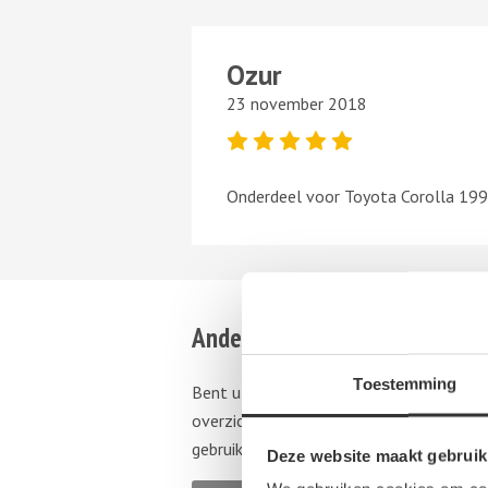
Ozur
23 november 2018
Onderdeel voor Toyota Corolla 19
Andere autosloperijen in de b
Toestemming
Bent u op zoek naar een andere autoslop
overzicht van autosloperijen in
Landgra
gebruikte auto onderdelen wilt aanschaf
Deze website maakt gebruik