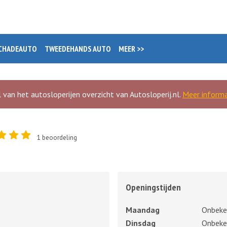
CHADEAUTO
TWEEDEHANDS AUTO
MEER >>
 van het autosloperijen overzicht van Autosloperij.nl.
Meer informa
1
beoordeling
Openingstijden
Maandag
Onbeke
Dinsdag
Onbeke