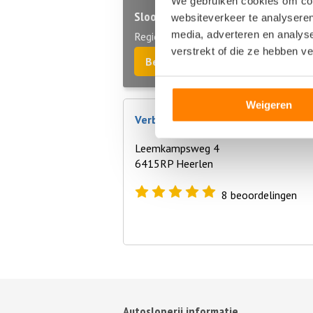
We gebruiken cookies om cont
Sloopauto ophaalservice
websiteverkeer te analyseren
media, adverteren en analys
Regio Limburg
verstrekt of die ze hebben v
Bel direct 06 299 666 24
Weigeren
Verboom Autorecycling Heerlen BV
Leemkampsweg 4
6415RP Heerlen
8
beoordelingen
Autosloperij informatie