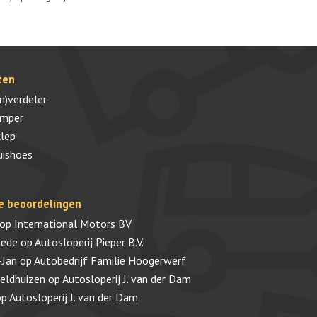
ten
m)verdeler
umper
lep
uishoes
e beoordelingen
op
International Motors BV
tede
op
Autosloperij Pieper B.V.
-Jan
op
Autobedrijf Familie Hoogerwerf
veldhuizen
op
Autosloperij J. van der Dam
op
Autosloperij J. van der Dam