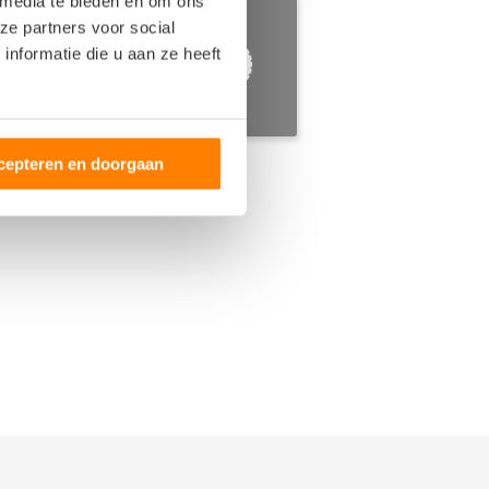
 media te bieden en om ons
ze partners voor social
nformatie die u aan ze heeft
cepteren en doorgaan