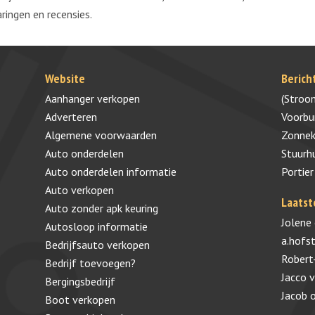
aringen en recensies.
Website
Berich
Aanhanger verkopen
(Stroo
Adverteren
Voorb
Algemene voorwaarden
Zonnek
Auto onderdelen
Stuurh
Auto onderdelen informatie
Portier
Auto verkopen
Laatst
Auto zonder apk keuring
Jolene
Autosloop informatie
a.hofs
Bedrijfsauto verkopen
Robert
Bedrijf toevoegen?
Jacco 
Bergingsbedrijf
Jacob
Boot verkopen