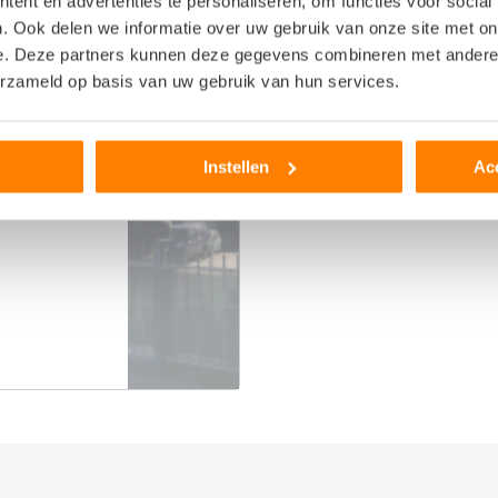
ent en advertenties te personaliseren, om functies voor social
Gebruikte auto onderdelen
. Ook delen we informatie over uw gebruik van onze site met on
e. Deze partners kunnen deze gegevens combineren met andere i
Regio Limburg
erzameld op basis van uw gebruik van hun services.
Onderdeel aanvragen
Instellen
Ac