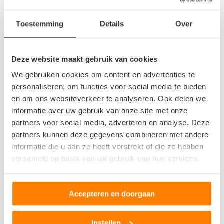
Baarlo L
Brunssum
Toestemming
Details
Over
Echt
Elsloo L
Deze website maakt gebruik van cookies
Geleen
Geulle
We gebruiken cookies om content en advertenties te
Gulpen
personaliseren, om functies voor social media te bieden
en om ons websiteverkeer te analyseren. Ook delen we
Haelen
informatie over uw gebruik van onze site met onze
Heerlen
partners voor social media, adverteren en analyse. Deze
Kelpen-Oler
partners kunnen deze gegevens combineren met andere
Kerkrade
informatie die u aan ze heeft verstrekt of die ze hebben
verzameld op basis van uw gebruik van hun services.
Landgraaf
Maasbracht
Maastricht
Accepteren en doorgaan
Meijel
Ospel
Instellen