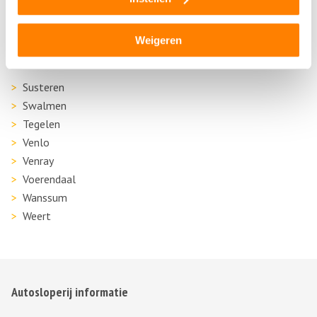
Reuver
Roermond
Schinnen
Weigeren
Sittard
Susteren
Swalmen
Tegelen
Venlo
Venray
Voerendaal
Wanssum
Weert
Autosloperij informatie