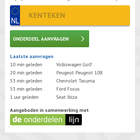
ONDERDEEL AANVRAGEN
Gelieve dit veld leeg te laten.
Laatste aanvragen
10 min geleden
Volkswagen Golf
20 min geleden
Peugeot Peugeot 108
53 min geleden
Chevrolet Tacuma
53 min geleden
Ford Focus
1 uur geleden
Seat Ibiza
Aangeboden in samenwerking met