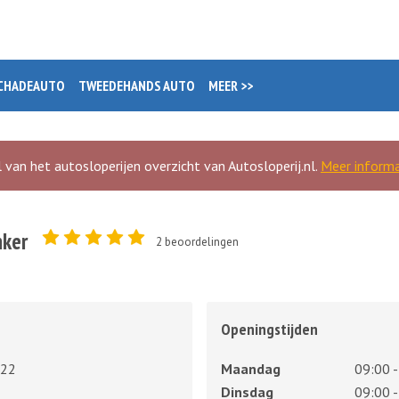
CHADEAUTO
TWEEDEHANDS AUTO
MEER >>
 van het autosloperijen overzicht van Autosloperij.nl.
Meer informa
nker
2
beoordelingen
Openingstijden
 22
Maandag
09:00 -
Dinsdag
09:00 -