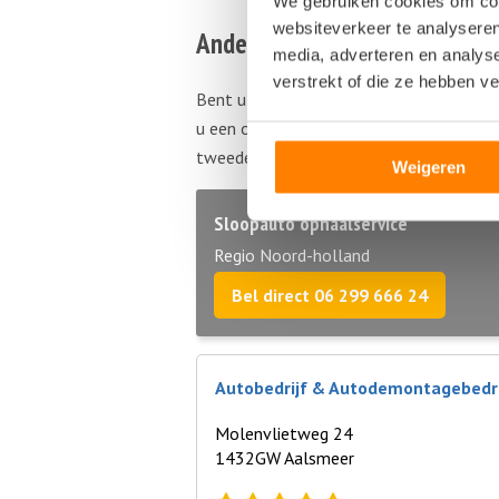
We gebruiken cookies om cont
websiteverkeer te analyseren
Andere autosloperijen in de b
media, adverteren en analys
verstrekt of die ze hebben v
Bent u op zoek naar een andere autoslo
u een overzicht van autosloperijen in
Aa
tweedehands of gebruikte auto onderdel
Weigeren
Sloopauto ophaalservice
Regio Noord-holland
Bel direct 06 299 666 24
Autobedrijf & Autodemontagebedri
Molenvlietweg 24
1432GW Aalsmeer