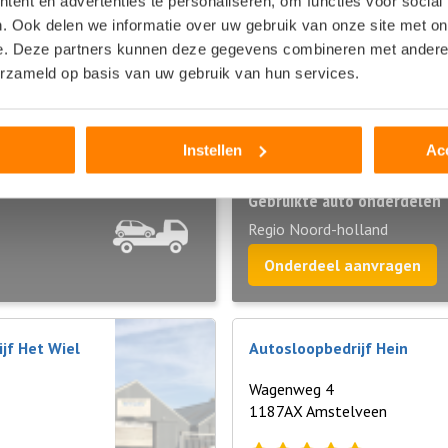
ent en advertenties te personaliseren, om functies voor social
. Ook delen we informatie over uw gebruik van onze site met on
uurt
e. Deze partners kunnen deze gegevens combineren met andere i
erzameld op basis van uw gebruik van hun services.
perij, autosloop of autodemontagebedrijf in de buurt van Autodem
lsmeer
,
Noord-holland
. Deze bedrijven kunnen u helpen als u uw sl
en wilt aanschaffen.
Instellen
Ac
Gebruikte auto onderdelen
Regio Noord-holland
Onderdeel aanvragen
jf Het Wiel
Autosloopbedrijf Hein
Wagenweg 4
1187AX Amstelveen