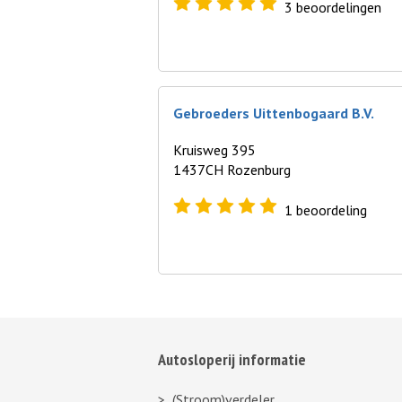
3
beoordelingen
Gebroeders Uittenbogaard B.V.
Kruisweg 395
1437CH Rozenburg
1
beoordeling
Autosloperij informatie
(Stroom)verdeler