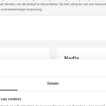
l derden, om dit bedrijf te beoordelen. Op het schrijven van een beoord
 overeenkomstige toepassing.
Nadia
17 september 2016
Details
Super garage! goed werk e
 van cookies