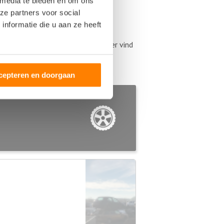
 media te bieden en om ons
ze partners voor social
nformatie die u aan ze heeft
ontagebedrijf Het Anker? Hieronder vind
oopauto wilt verkopen of als u
cepteren en doorgaan