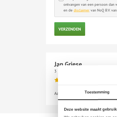
ontvangen van een persoon dan we
en de
disclaimer
van NoQ B.V. van
Jan Griese
3 juli 2019
Toestemming
Aardige betrouwbare mensen
Deze website maakt gebruik