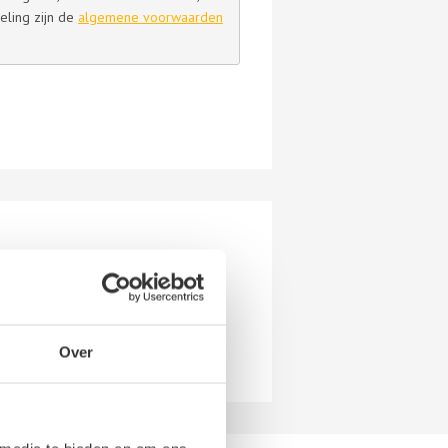
eling zijn de
algemene voorwaarden
Over
n vriendelijke werknemers!