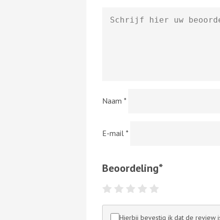
Naam
*
E-mail
*
Beoordeling
*
Hierbij bevestig ik dat de review