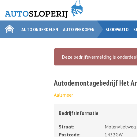
AUTO ONDERDELEN
AUTO VERKOPEN
SLOOPAUTO
S
Deze bedrijfsvermelding is onderdeel
Autodemontagebedrijf Het A
Aalsmeer
Bedrijfsinformatie
Straat:
Molenvlietweg
Postcode:
1432GW