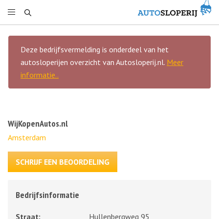
Deze bedrijfsvermelding is onderdeel van het
autosloperijen overzicht van Autosloperij.nl.
Meer
informatie..
WijKopenAutos.nl
Amsterdam
SCHRIJF EEN BEOORDELING
Bedrijfsinformatie
Straat:
Hullenbergweg 95