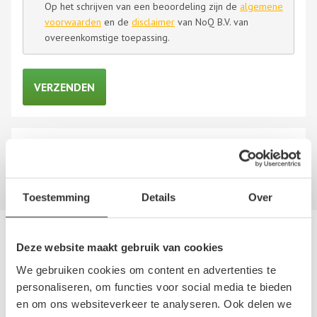
Op het schrijven van een beoordeling zijn de
algemene
voorwaarden
en de
disclaimer
van NoQ B.V. van
overeenkomstige toepassing.
Er zijn nog geen recensies geschreven over
WijKopenAutos.nl. Schrijf nu als
eerste een review!
Toestemming
Details
Over
Andere autosloperijen in de buurt
Deze website maakt gebruik van cookies
We gebruiken cookies om content en advertenties te
Bent u op zoek naar een andere autosloperij, autosloop of
personaliseren, om functies voor social media te bieden
autodemontagebedrijf in de buurt van WijKopenAutos.nl?
en om ons websiteverkeer te analyseren. Ook delen we
Hieronder vind u een overzicht van autosloperijen in