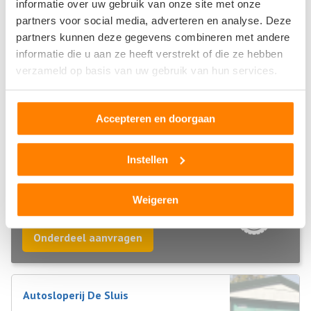
informatie over uw gebruik van onze site met onze
Amsterdam
,
Noord-holland
. Deze bedrijven kunnen u helpen
partners voor social media, adverteren en analyse. Deze
als u uw sloopauto wilt verkopen of als u tweedehands of
partners kunnen deze gegevens combineren met andere
gebruikte auto onderdelen wilt aanschaffen.
informatie die u aan ze heeft verstrekt of die ze hebben
verzameld op basis van uw gebruik van hun services.
Sloopauto ophaalservice
Regio Noord-holland
Accepteren en doorgaan
Bel direct 06 299 666 24
Instellen
Gebruikte auto onderdelen
Weigeren
Regio Noord-holland
Onderdeel aanvragen
Autosloperij De Sluis