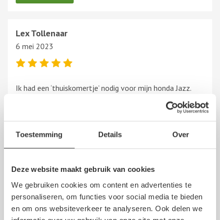
Lex Tollenaar
6 mei 2023
Ik had een ‘thuiskomertje’ nodig voor mijn honda Jazz.
Voor de helft van de nieuwwaarde gevonden bij R.
Klomp. Binnen twee dagen in huis! Keurig te volgen via
track &trace. Heel blij mee. Aanrader!
Toon
meer
Toestemming
Details
Over
Deze website maakt gebruik van cookies
Lukasz
3 juli 2020
We gebruiken cookies om content en advertenties te
personaliseren, om functies voor social media te bieden
en om ons websiteverkeer te analyseren. Ook delen we