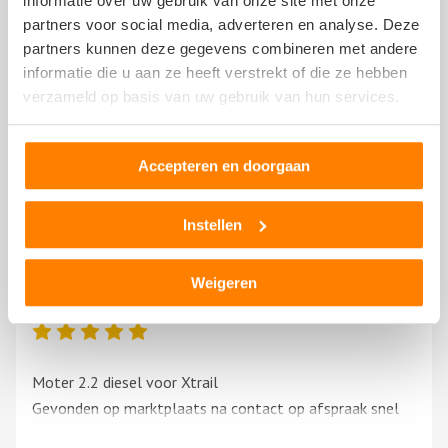
informatie over uw gebruik van onze site met onze
Nissan 100nx LL RX 14
partners voor social media, adverteren en analyse. Deze
partners kunnen deze gegevens combineren met andere
informatie die u aan ze heeft verstrekt of die ze hebben
Tevreden klant
verzameld op basis van uw gebruik van hun services.
28 januari 2019
Accepteren en doorgaan
Snelle levering en scherp geprijsd
Instellen
Leo
Weigeren
5 mei 2018
Moter 2.2 diesel voor Xtrail
Gevonden op marktplaats na contact op afspraak snel
gedemonteerd