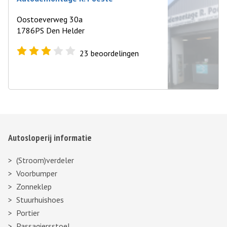
Oostoeverweg 30a
1786PS Den Helder
23
beoordelingen
Autosloperij informatie
(Stroom)verdeler
Voorbumper
Zonneklep
Stuurhuishoes
Portier
Passagiersstoel