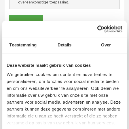
overeenkomstige toepassing.
Toestemming
Details
Over
Er zijn nog geen recensies geschreven over Mestebeld
Trucks B.V. Trucks & Trailers. Schrijf nu als
eerste een
review!
Deze website maakt gebruik van cookies
We gebruiken cookies om content en advertenties te
personaliseren, om functies voor social media te bieden
en om ons websiteverkeer te analyseren. Ook delen we
Andere autosloperijen in de buurt
informatie over uw gebruik van onze site met onze
partners voor social media, adverteren en analyse. Deze
Bent u op zoek naar een andere autosloperij, autosloop of
partners kunnen deze gegevens combineren met andere
autodemontagebedrijf in de buurt van Mestebeld Trucks B.V.
informatie die u aan ze heeft verstrekt of die ze hebben
Trucks & Trailers? Hieronder vind u een overzicht van
verzameld op basis van uw gebruik van hun services.
autosloperijen in
Zwolle
,
Overijssel
. Deze bedrijven kunnen u