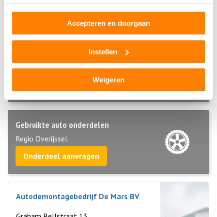
helpen als u uw sloopauto wilt verkopen of als u
Accepteren en doorgaan
tweedehands of gebruikte auto onderdelen wilt aanschaffen.
Instellen
Sloopauto ophaalservice
Regio Overijssel
Weigeren
Bel direct 06 299 666 24
Gebruikte auto onderdelen
Regio Overijssel
Onderdeel aanvragen
Autodemontagebedrijf De Mars BV
Graham Bellstraat 13