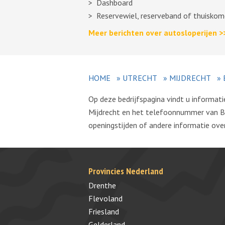
Dashboard
Reservewiel, reserveband of thuiskom
Meer berichten over autosloperijen >
HOME
»
UTRECHT
»
MIJDRECHT
»
Op deze bedrijfspagina vindt u informat
Mijdrecht en het telefoonnummer van Br
openingstijden of andere informatie over 
Provincies Nederland
Drenthe
Flevoland
Friesland
Gelderland