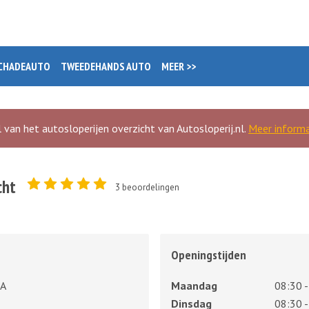
CHADEAUTO
TWEEDEHANDS AUTO
MEER >>
 van het autosloperijen overzicht van Autosloperij.nl.
Meer informa
cht
3
beoordelingen
Openingstijden
2A
Maandag
08:30 -
Dinsdag
08:30 -