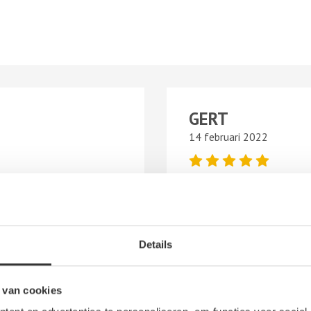
GERT
14 februari 2022
elijke service. En vele
Snel geholpen aan het goe
bediening.
Details
 van cookies
er Aar B.V.