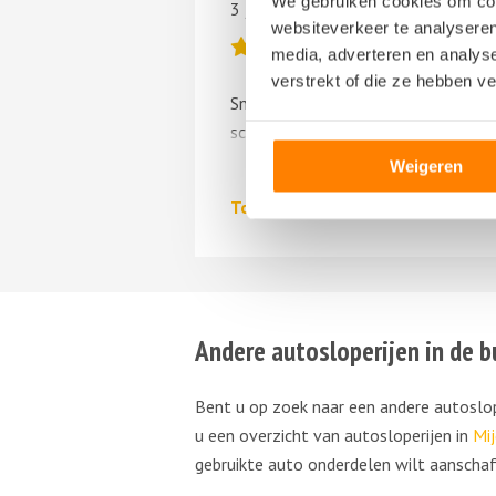
We gebruiken cookies om cont
3 januari 2022
websiteverkeer te analyseren
media, adverteren en analys
verstrekt of die ze hebben v
Snelle afwikkeling bij het maken va
schade auto waar onze klant van af
Vrijwaring en betaling binnen 1 dag
Weigeren
Toon
meer
Andere autosloperijen in de b
Bent u op zoek naar een andere autoslop
u een overzicht van autosloperijen in
Mij
gebruikte auto onderdelen wilt aanschaf