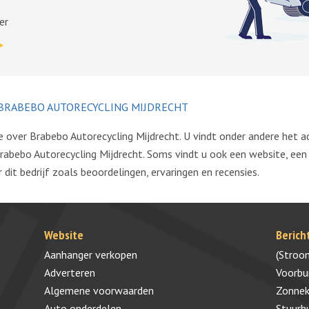
er
>
BRABEBO AUTORECYCLING MIJDRECHT
ie over Brabebo Autorecycling Mijdrecht. U vindt onder andere het 
abebo Autorecycling Mijdrecht. Soms vindt u ook een website, een
dit bedrijf zoals beoordelingen, ervaringen en recensies.
Website
Berich
Aanhanger verkopen
(Stroo
Adverteren
Voorb
Algemene voorwaarden
Zonnek
Auto onderdelen
Stuurh