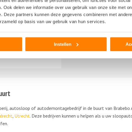
ent en advertenties te personaliseren, om functies voor social
. Ook delen we informatie over uw gebruik van onze site met on
e. Deze partners kunnen deze gegevens combineren met andere i
erzameld op basis van uw gebruik van hun services.
n een offerte voor een
wilde.
 geregeld echt een +
Instellen
Ac
uurt
erij, autosloop of autodemontagebedrijf in de buurt van Brabebo A
drecht
,
Utrecht
. Deze bedrijven kunnen u helpen als u uw sloopaut
fen.