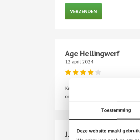
Age Hellingwerf
12 april 2024
Keurig en net bedrijf snelle en vriend
onderdelen op voorraad.
Toestemming
Deze website maakt gebruik
J. de Boer Autoschade T