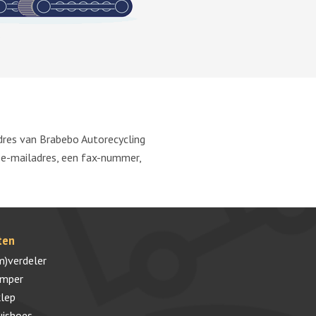
adres van Brabebo Autorecycling
 e-mailadres, een fax-nummer,
ten
m)verdeler
umper
lep
uishoes