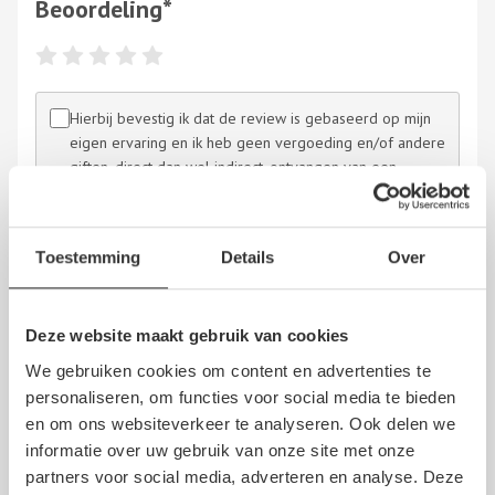
Beoordeling
*
Hierbij bevestig ik dat de review is gebaseerd op mijn
eigen ervaring en ik heb geen vergoeding en/of andere
giften, direct dan wel indirect, ontvangen van een
persoon dan wel derden, om dit bedrijf te beoordelen.
Op het schrijven van een beoordeling zijn de
algemene
voorwaarden
en de
disclaimer
van NoQ B.V. van
Toestemming
Details
Over
overeenkomstige toepassing.
Deze website maakt gebruik van cookies
We gebruiken cookies om content en advertenties te
personaliseren, om functies voor social media te bieden
en om ons websiteverkeer te analyseren. Ook delen we
Er zijn nog geen recensies geschreven over Gebr. Van
informatie over uw gebruik van onze site met onze
Dam. Schrijf nu als
eerste een review!
partners voor social media, adverteren en analyse. Deze