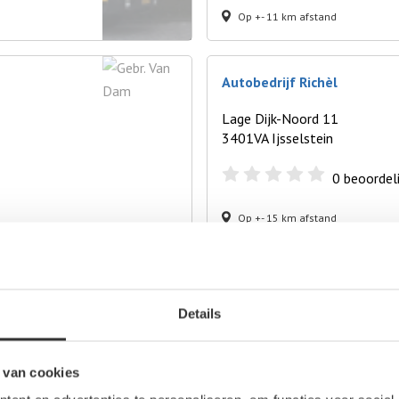
Op +- 11 km afstand
Autobedrijf Richèl
Lage Dijk-Noord 11
3401VA Ijsselstein
0
beoordel
Op +- 15 km afstand
Autosloperij Ruilkoop
Details
Leptonenweg 10/12
3542CJ Utrecht
 van cookies
0
beoordel