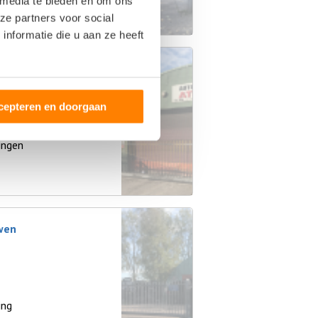
 media te bieden en om ons
ze partners voor social
nformatie die u aan ze heeft
cepteren en doorgaan
ingen
wen
ing