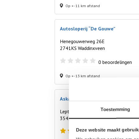
Op +- 11 km afstand
Autosloperij “De Gouwe”
Henegouwerweg 26E
2741KS Waddinxveen
0
beoordelingen
Op +- 13 km afstand
Askar Auto-Demontagebedrijf
Toestemming
Leptonenweg 15
3542CJ Den Dolder
Deze website maakt gebruik
1
beoordeling