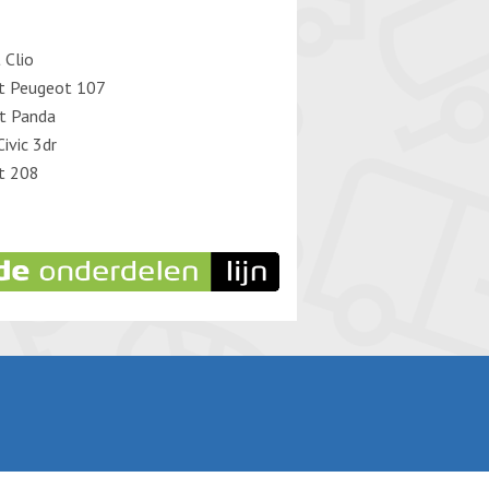
 Clio
t Peugeot 107
at Panda
ivic 3dr
t 208