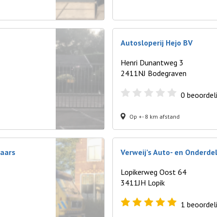
Autosloperij Hejo BV
Henri Dunantweg 3
2411NJ Bodegraven
0
beoordel
Op +- 8 km afstand
naars
Verweij’s Auto- en Onderd
Lopikerweg Oost 64
3411JH Lopik
1
beoordel