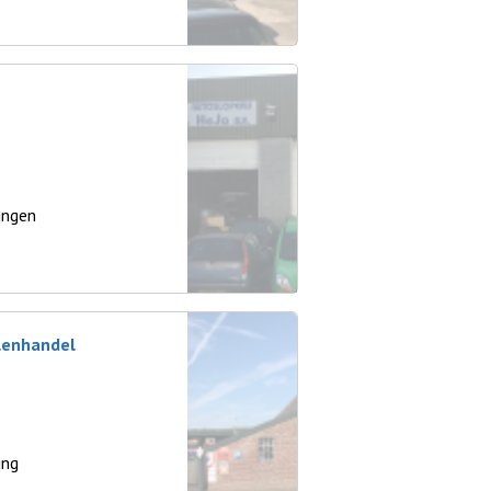
ingen
elenhandel
ing