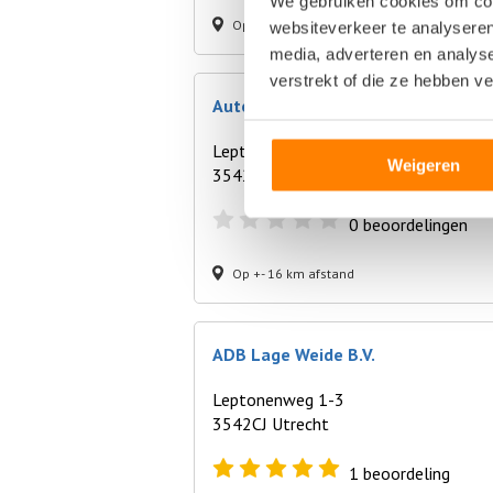
We gebruiken cookies om cont
Op +- 16 km afstand
websiteverkeer te analyseren
media, adverteren en analys
verstrekt of die ze hebben v
Autosloperij Utrecht
Leptonenweg 6
Weigeren
3542CJ Utrecht
0
beoordelingen
Op +- 16 km afstand
ADB Lage Weide B.V.
Leptonenweg 1-3
3542CJ Utrecht
1
beoordeling