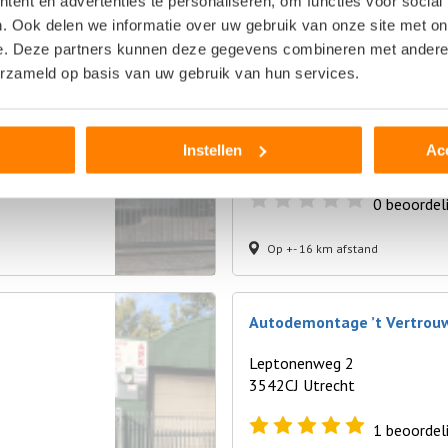
ent en advertenties te personaliseren, om functies voor social
Op +- 16 km afstand
. Ook delen we informatie over uw gebruik van onze site met on
e. Deze partners kunnen deze gegevens combineren met andere i
erzameld op basis van uw gebruik van hun services.
Autosloperij CarAtlas
Leptonenweg 9
Instellen
Ac
3542CJ Utrecht
0
beoordel
Op +- 16 km afstand
Autodemontage ’t Vertrou
Leptonenweg 2
3542CJ Utrecht
1
beoordel