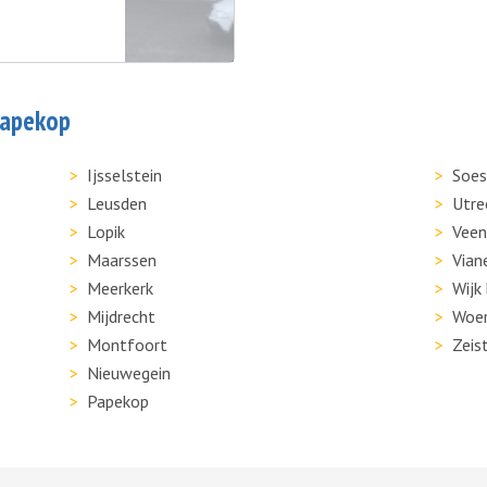
Papekop
Ijsselstein
Soes
Leusden
Utre
Lopik
Veen
Maarssen
Vian
Meerkerk
Wijk
Mijdrecht
Woe
Montfoort
Zeis
Nieuwegein
Papekop