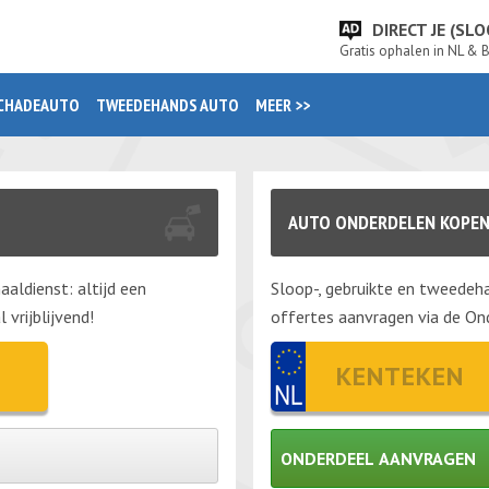
DIRECT JE (S
Gratis ophalen in NL & 
CHADEAUTO
TWEEDEHANDS AUTO
MEER >>
AUTO ONDERDELEN KOPEN
aaldienst: altijd een
Sloop-, gebruikte en tweedeha
vrijblijvend!
offertes aanvragen via de Ond
ONDERDEEL AANVRAGEN