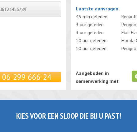
Gelieve dit veld leeg te laten.
Laatste aanvragen
45 min geleden
Renault
3 uur geleden
Peugeo
3 uur geleden
Fiat Fi
10 uur geleden
Honda C
10 uur geleden
Peugeo
Aangeboden in
06 299 666 24
samenwerking met
KIES VOOR EEN SLOOP DIE BIJ U PAST!