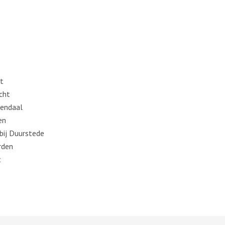
t
cht
endaal
en
 bij Duurstede
rden
t