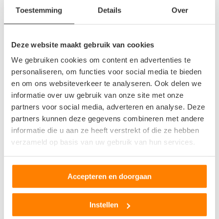
Bijkerk Auto- en Metaalrecycling BV
Toestemming
Details
Over
Oostvenerweg 2/A
3771LG Barneveld
Deze website maakt gebruik van cookies
0
beoordelingen
We gebruiken cookies om content en advertenties te
personaliseren, om functies voor social media te bieden
Op +- 13 km afstand
en om ons websiteverkeer te analyseren. Ook delen we
informatie over uw gebruik van onze site met onze
partners voor social media, adverteren en analyse. Deze
Autosloopexpert
partners kunnen deze gegevens combineren met andere
informatie die u aan ze heeft verstrekt of die ze hebben
Oostvenerweg 2a
verzameld op basis van uw gebruik van hun services.
3771LG Barneveld
0
beoordelingen
Accepteren en doorgaan
Op +- 13 km afstand
Instellen