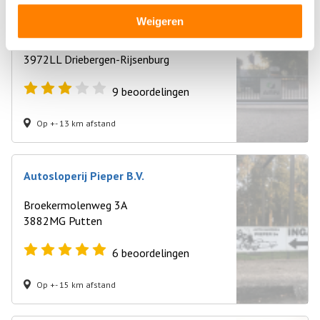
Autodemontagebedrijf Kempenaar BV
Weigeren
Hoofdstraat 272
3972LL Driebergen-Rijsenburg
9
beoordelingen
Op +- 13 km afstand
Autosloperij Pieper B.V.
Broekermolenweg 3A
3882MG Putten
6
beoordelingen
Op +- 15 km afstand