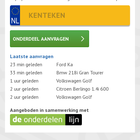
ONDERDEEL AANVRAGEN
Gelieve dit veld leeg te laten.
Laatste aanvragen
23 min geleden
Ford Ka
33 min geleden
Bmw 218i Gran Tourer
1 uur geleden
Volkswagen Golf
2 uur geleden
Citroen Berlingo 1.4i 600
2 uur geleden
Volkswagen Golf
Aangeboden in samenwerking met