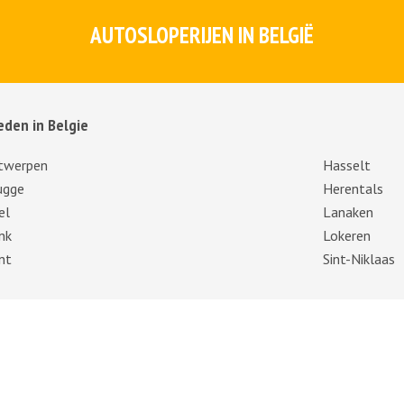
AUTOSLOPERIJEN IN BELGIË
eden in Belgie
twerpen
Hasselt
ugge
Herentals
el
Lanaken
nk
Lokeren
nt
Sint-Niklaas