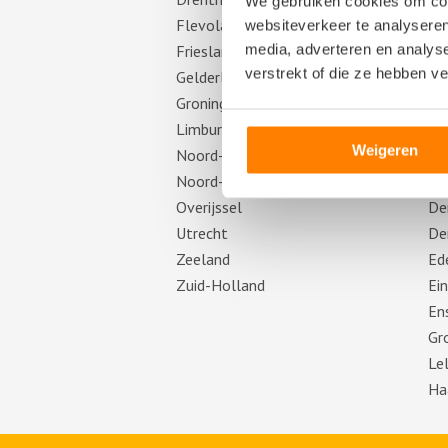
We gebruiken cookies om cont
Flevoland
Am
websiteverkeer te analyseren
media, adverteren en analys
Friesland
Am
verstrekt of die ze hebben v
Gelderland
Ap
Groningen
As
Limburg
Ar
Weigeren
Noord-Brabant
Br
Noord-Holland
De
Overijssel
De
Utrecht
De
Zeeland
Ed
Zuid-Holland
Ei
En
Gr
Le
Ha