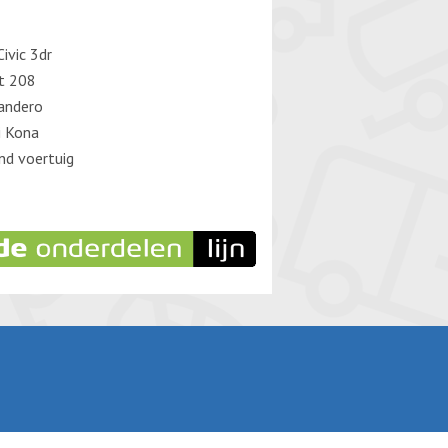
ivic 3dr
t 208
andero
i Kona
d voertuig