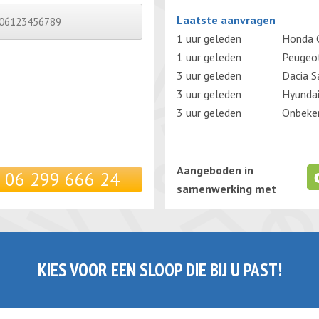
Gelieve dit veld leeg te laten.
Laatste aanvragen
1 uur geleden
Honda C
1 uur geleden
Peugeo
3 uur geleden
Dacia S
3 uur geleden
Hyunda
3 uur geleden
Onbeken
Aangeboden in
06 299 666 24
samenwerking met
KIES VOOR EEN SLOOP DIE BIJ U PAST!