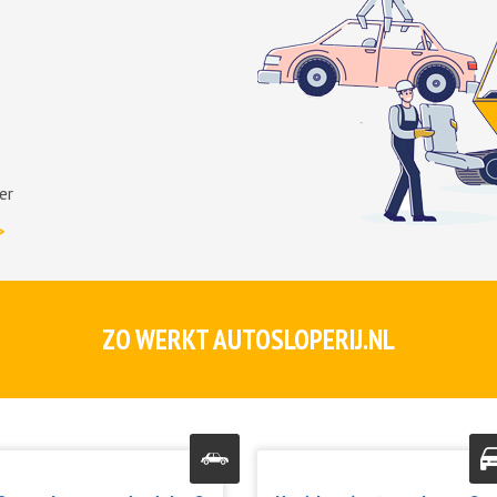
er
>
ZO WERKT AUTOSLOPERIJ.NL