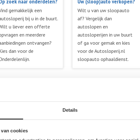
Op zoek naar onderdelen?
Uw (sloop)auto verkopen?
Vind gemakkelijk een
Wilt u van uw sloopauto
autosloperij bij u in de buurt.
af? Vergelijk dan
Wilt u liever een offerte
autoslopen en
opvragen en meerdere
autosloperijen in uw buurt
aanbiedingen ontvangen?
of ga voor gemak en kies
Kies dan voor de
voor de Autosloperij.nl
Onderdelenlijn.
sloopauto ophaaldienst.
AUTOSLOPERIJEN IN NEDERLAND
Details
eden in Nederland
 van cookies
mere
Haarlemmer