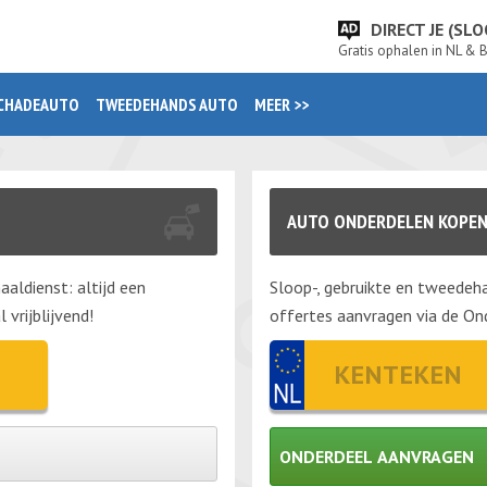
DIRECT JE (S
Gratis ophalen in NL & 
CHADEAUTO
TWEEDEHANDS AUTO
MEER >>
AUTO ONDERDELEN KOPE
aaldienst: altijd een
Sloop-, gebruikte en tweedeha
vrijblijvend!
offertes aanvragen via de Ond
ONDERDEEL AANVRAGEN