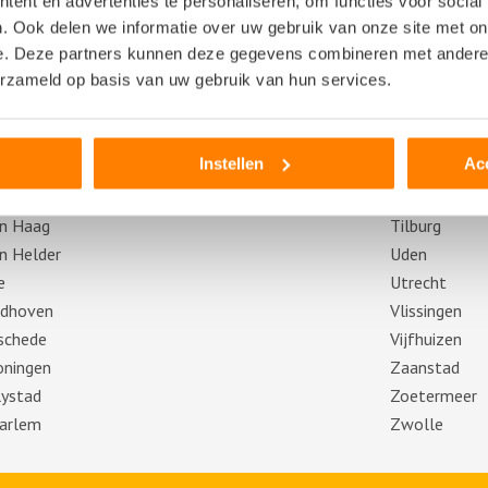
ent en advertenties te personaliseren, om functies voor social
ersfoort
Heerenveen
. Ook delen we informatie over uw gebruik van onze site met on
e. Deze partners kunnen deze gegevens combineren met andere i
sterdam
Heerlen
erzameld op basis van uw gebruik van hun services.
eldoorn
Leeuwarden
sen
Maastricht
nhem
Middelburg
Instellen
Ac
eda
Nijmegen
n Bosch
Rotterdam
n Haag
Tilburg
n Helder
Uden
e
Utrecht
ndhoven
Vlissingen
schede
Vijfhuizen
oningen
Zaanstad
lystad
Zoetermeer
arlem
Zwolle