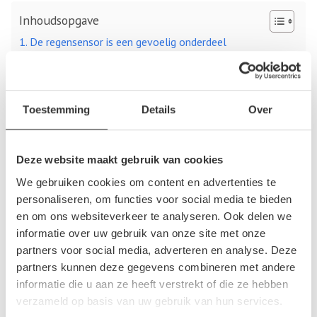
Inhoudsopgave
De regensensor is een gevoelig onderdeel
Vind een regensensor voor je auto tegen een
scherpe prijs
Toestemming
Details
Over
De regensensor is een gevoelig onderdeel
De regensensor is een gevoelig onderdeel van je auto. Het is
Deze website maakt gebruik van cookies
een accessoire die snel kapot kan gaan. Nu kun je natuurlijk
We gebruiken cookies om content en advertenties te
als het moet wel zonder, want de ruitenwissers zijn altijd
personaliseren, om functies voor social media te bieden
handmatig in en uit te schakelen. Maar als je gewend bent aan
en om ons websiteverkeer te analyseren. Ook delen we
een regensensor, die de ruitenwissers automatisch bedient,
informatie over uw gebruik van onze site met onze
dan is het toch wel prettig als dat systeem goed en
partners voor social media, adverteren en analyse. Deze
probleemloos werkt. Je kunt een defecte regensensor
partners kunnen deze gegevens combineren met andere
vervangen door een gebruikt exemplaar dat je kunt kopen bij
informatie die u aan ze heeft verstrekt of die ze hebben
een autosloper.
verzameld op basis van uw gebruik van hun services.