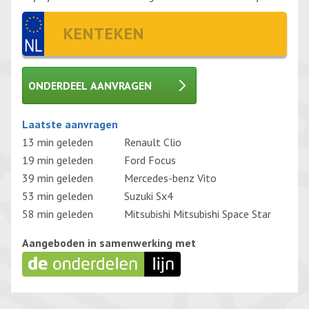
ONDERDEEL AANVRAGEN
Gelieve dit veld leeg te laten.
Laatste aanvragen
13 min geleden
Renault Clio
19 min geleden
Ford Focus
39 min geleden
Mercedes-benz Vito
53 min geleden
Suzuki Sx4
58 min geleden
Mitsubishi Mitsubishi Space Star
Aangeboden in samenwerking met