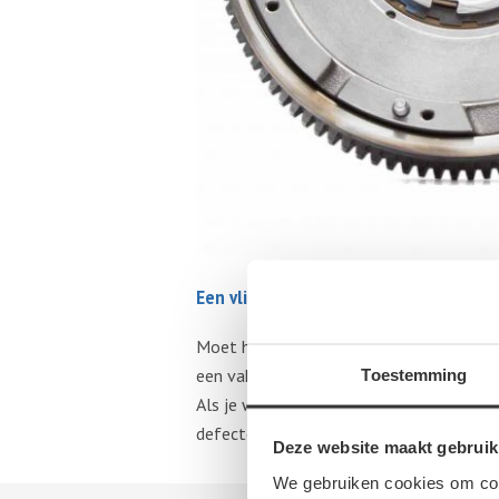
Een vliegwiel verwisselen
Moet het vliegwiel van je auto vervangen
een vakman, omdat het gaat om een cruci
Toestemming
Als je wat wil besparen, kunt je ook op
defecten.
Deze website maakt gebruik
We gebruiken cookies om cont