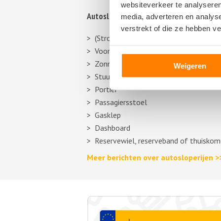
websiteverkeer te analyseren
Autosloperij informatie
media, adverteren en analys
verstrekt of die ze hebben v
(Stroom)verdeler
Voorbumper
Zonneklep
Weigeren
Stuurhuishoes
Portier
Passagiersstoel
Gasklep
Dashboard
Reservewiel, reserveband of thuiskom
Meer berichten over autosloperijen >