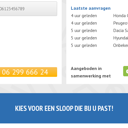
Gelieve dit veld leeg te laten.
Laatste aanvragen
4 uur geleden
Honda C
4 uur geleden
Peugeo
5 uur geleden
Dacia S
5 uur geleden
Hyunda
5 uur geleden
Onbeken
Aangeboden in
06 299 666 24
samenwerking met
KIES VOOR EEN SLOOP DIE BIJ U PAST!