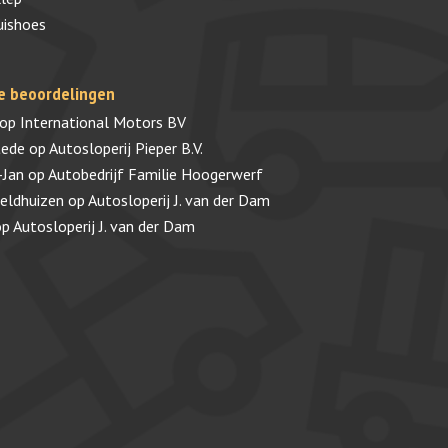
uishoes
e beoordelingen
op
International Motors BV
tede
op
Autosloperij Pieper B.V.
-Jan
op
Autobedrijf Familie Hoogerwerf
veldhuizen
op
Autosloperij J. van der Dam
op
Autosloperij J. van der Dam