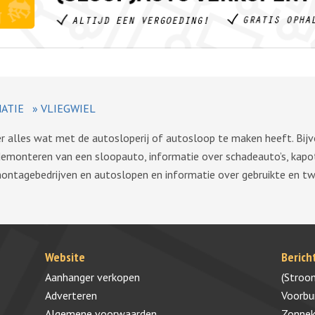
ATIE
»
VLIEGWIEL
ver alles wat met de autosloperij of autosloop te maken heeft. Bij
demonteren van een sloopauto, informatie over schadeauto’s, kapo
montagebedrijven en autoslopen en informatie over gebruikte en 
Website
Berich
Aanhanger verkopen
(Stroo
Adverteren
Voorb
Algemene voorwaarden
Zonnek