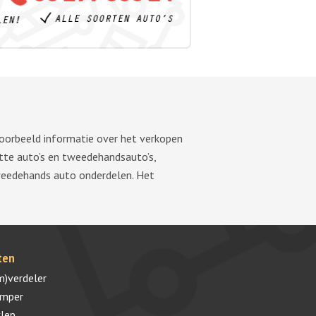
voorbeeld informatie over het verkopen
tte auto’s en tweedehandsauto’s,
tweedehands auto onderdelen. Het
ten
m)verdeler
umper
lep