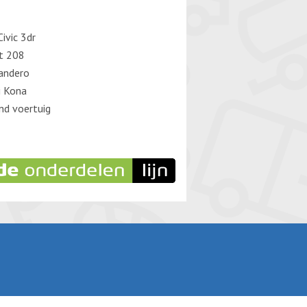
ivic 3dr
t 208
andero
i Kona
d voertuig