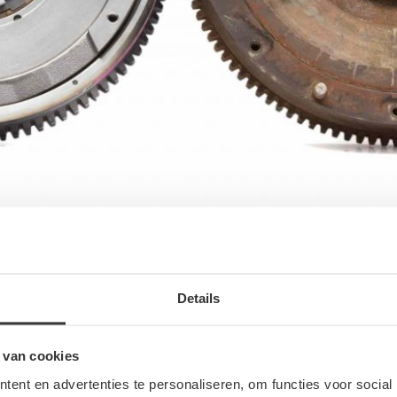
 worden? Voor een ervaren sleutelaar is dit wellicht te doen. Maar
aal onderdeel van de motor van je auto. Een nieuwe onderdeel kun 
Details
 zoek gaan naar een tweedehands vliegwiel. Controleer het
tweedeh
 van cookies
ent en advertenties te personaliseren, om functies voor social