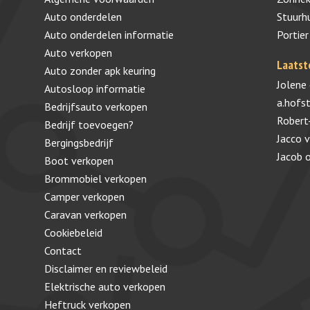
Auto onderdelen
Stuurh
Auto onderdelen informatie
Portier
Auto verkopen
Laatst
Auto zonder apk keuring
Jolene
Autosloop informatie
a.hofs
Bedrijfsauto verkopen
Robert
Bedrijf toevoegen?
Jacco 
Bergingsbedrijf
Jacob
Boot verkopen
Brommobiel verkopen
Camper verkopen
Caravan verkopen
Cookiebeleid
Contact
Disclaimer en reviewbeleid
Elektrische auto verkopen
Heftruck verkopen