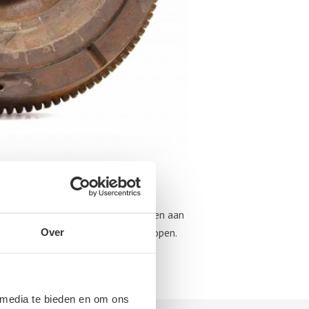
 het is beter om dit uit te besteden aan
je online en in fysieke winkels kopen.
Over
andse onderdeel
altijd goed op
 media te bieden en om ons