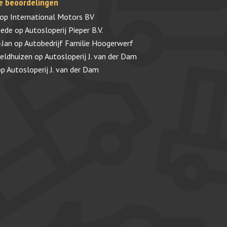
e beoordelingen
op
International Motors BV
tede
op
Autosloperij Pieper B.V.
-Jan
op
Autobedrijf Familie Hoogerwerf
veldhuizen
op
Autosloperij J. van der Dam
op
Autosloperij J. van der Dam