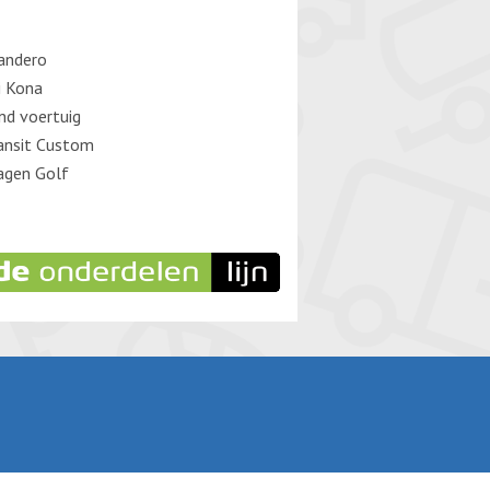
andero
i Kona
d voertuig
ansit Custom
agen Golf