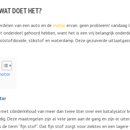
 WAT DOET HET?
derdelen van een auto en de
motor
ervan: geen probleem! vandaag l
dit onderdeel gehoord hebben, want het is een vrij belangrijk onder
oolstofdioxide, stikstof en waterdamp. Deze gezuiverde uitlaatgas
 motor
tor
s met cilinderinhoud van meer dan twee liter over een katalysator 
dig. Deze maatregelen zijn al vele jaren aan de gang en zijn er uit
s de term “fijn stof”. Dat fijn stof zorgt voor ziektes en een lager