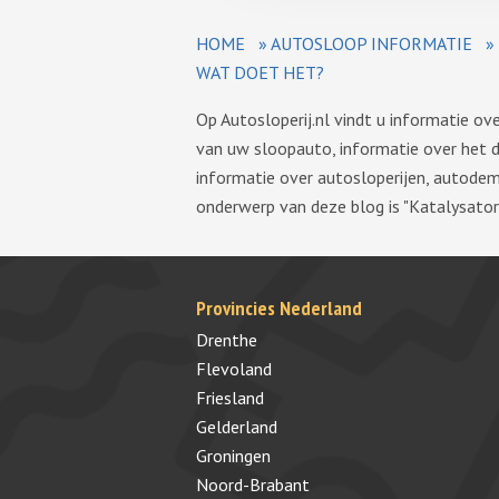
HOME
»
AUTOSLOOP INFORMATIE
»
WAT DOET HET?
Op Autosloperij.nl vindt u informatie o
van uw sloopauto, informatie over het 
informatie over autosloperijen, autode
onderwerp van deze blog is "Katalysator
Provincies Nederland
Drenthe
Flevoland
Friesland
Gelderland
Groningen
Noord-Brabant