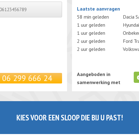
Gelieve dit veld leeg te laten.
Laatste aanvragen
58 min geleden
Dacia S
1 uur geleden
Hyunda
1 uur geleden
Onbeken
2 uur geleden
Ford Tr
2 uur geleden
Volksw
Aangeboden in
06 299 666 24
samenwerking met
KIES VOOR EEN SLOOP DIE BIJ U PAST!