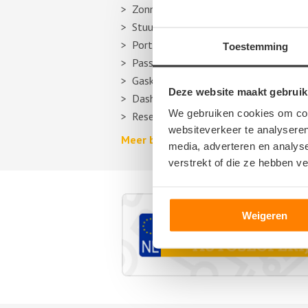
Zonneklep
Stuurhuishoes
Portier
Toestemming
Passagiersstoel
Gasklep
Deze website maakt gebruik
Dashboard
We gebruiken cookies om cont
Reservewiel, reserveband of thuiskom
websiteverkeer te analyseren
Meer berichten over autosloperijen >
media, adverteren en analys
verstrekt of die ze hebben v
Weigeren