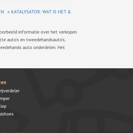
EN
»
KATALYSATOR: WAT IS HET &
voorbeeld informatie over het verkopen
tte auto’s en tweedehandsauto’s,
tweedehands auto onderdelen. Het
ten
m)verdeler
umper
lep
uishoes