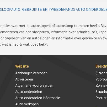
SLOOPAUTO, GEBRUIKTE EN TWEEDEHANDS AUTO ONDERDEL
ver alles wat met de autosloperij of autosloop te maken heeft. Bij
demonteren van een sloopauto, informatie over schadeauto’s, kapo
montagebedrijven en autoslopen en informatie over gebruikte en 
: wat is het & wat doet het?".
Website
Berich
Aanhanger verkopen
(Stroo
Adverteren
Voorb
Algemene voorwaarden
Zonnek
Auto onderdelen
Stuurh
Auto onderdelen informatie
Portier
Auto verkopen