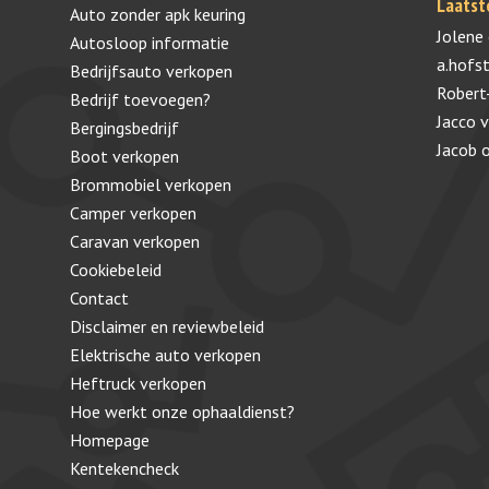
Laatst
Auto zonder apk keuring
Jolene
Autosloop informatie
a.hofs
Bedrijfsauto verkopen
Robert
Bedrijf toevoegen?
Jacco 
Bergingsbedrijf
Jacob
Boot verkopen
Brommobiel verkopen
Camper verkopen
Caravan verkopen
Cookiebeleid
Contact
Disclaimer en reviewbeleid
Elektrische auto verkopen
Heftruck verkopen
Hoe werkt onze ophaaldienst?
Homepage
Kentekencheck