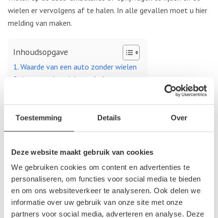
wielen er vervolgens af te halen. In alle gevallen moet u hier
melding van maken.
Inhoudsopgave
Waarde van een auto zonder wielen
Auto zonder wielen ophalen
Waarde van een auto zonder wielen
Toestemming
Details
Over
De waarde van een auto zonder wielen is net wat lager dan
de waarde van een auto met wielen. Omdat het meer tijd
Deze website maakt gebruik van cookies
kost om deze auto op te halen, is de vergoeding iets lager.
Bovendien zijn de wielen, die normaliter door de sloper
We gebruiken cookies om content en advertenties te
kunnen worden verkocht, niet aanwezig. Ook dat beïnvloed de
personaliseren, om functies voor social media te bieden
en om ons websiteverkeer te analyseren. Ook delen we
prijs. Voor de rest wordt de auto beoordeelt op dezelfde
informatie over uw gebruik van onze site met onze
punten als een auto met wielen wordt beoordeeld.
partners voor social media, adverteren en analyse. Deze