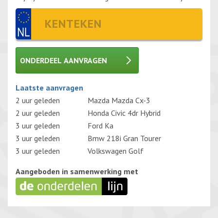
ONDERDEEL AANVRAGEN
Gelieve dit veld leeg te laten.
Laatste aanvragen
2 uur geleden
Mazda Mazda Cx-3
2 uur geleden
Honda Civic 4dr Hybrid
3 uur geleden
Ford Ka
3 uur geleden
Bmw 218i Gran Tourer
3 uur geleden
Volkswagen Golf
Aangeboden in samenwerking met