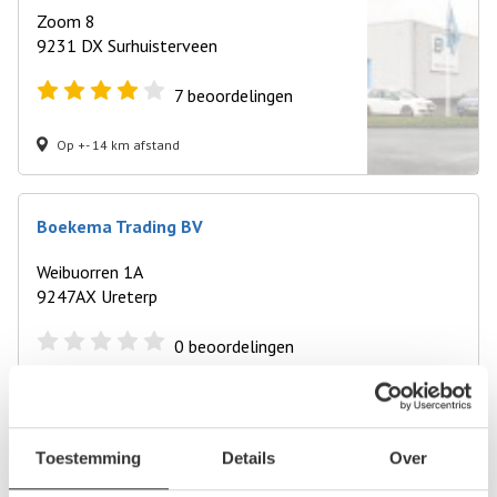
Zoom 8
9231 DX Surhuisterveen
7
beoordelingen
Op +- 14 km afstand
Boekema Trading BV
Weibuorren 1A
9247AX Ureterp
0
beoordelingen
Op +- 15 km afstand
Toestemming
Details
Over
Autobedrijven ESA Groningen B.V.