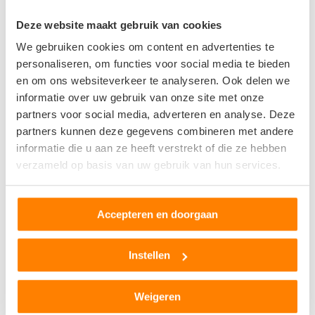
Bornholmstraat 54
Deze website maakt gebruik van cookies
9723AZ Groningen
We gebruiken cookies om content en advertenties te
0
beoordelingen
personaliseren, om functies voor social media te bieden
en om ons websiteverkeer te analyseren. Ook delen we
Op +- 17 km afstand
informatie over uw gebruik van onze site met onze
partners voor social media, adverteren en analyse. Deze
partners kunnen deze gegevens combineren met andere
Autodemontage Nicolai
informatie die u aan ze heeft verstrekt of die ze hebben
verzameld op basis van uw gebruik van hun services.
Folgeralaan 37
9207AJ
Accepteren en doorgaan
0
beoordelingen
Op +- 18 km afstand
Instellen
Weigeren
IJzer- en Metaalrecycling Meijering Smilde