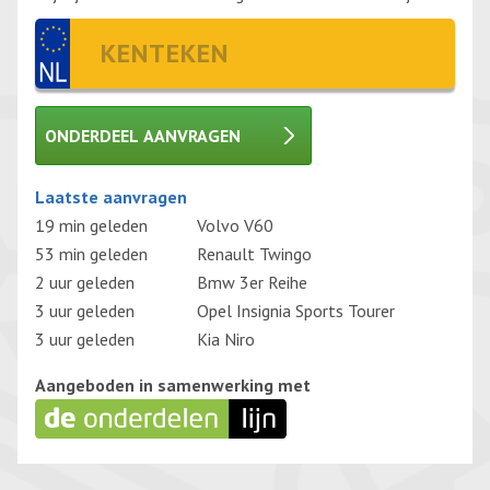
ONDERDEEL AANVRAGEN
Gelieve dit veld leeg te laten.
Laatste aanvragen
19 min geleden
Volvo V60
53 min geleden
Renault Twingo
2 uur geleden
Bmw 3er Reihe
3 uur geleden
Opel Insignia Sports Tourer
3 uur geleden
Kia Niro
Aangeboden in samenwerking met