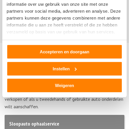
informatie over uw gebruik van onze site met onze
partners voor social media, adverteren en analyse. Deze
Er zijn nog geen recensies geschreven over J. Huizinga.
partners kunnen deze gegevens combineren met andere
informatie die u aan ze heeft verstrekt of die ze hebben
Schrijf nu als
eerste een review!
verzameld op basis van uw gebruik van hun services.
Accepteren en doorgaan
Andere autosloperijen in de buurt
Instellen
Bent u op zoek naar een andere autosloperij, autosloop of
autodemontagebedrijf in de buurt van J. Huizinga? Hieronder
vind u een overzicht van autosloperijen in
Doezum
,
Groningen
.
Weigeren
Deze bedrijven kunnen u helpen als u uw sloopauto wilt
verkopen of als u tweedehands of gebruikte auto onderdelen
wilt aanschaffen.
Sloopauto ophaalservice