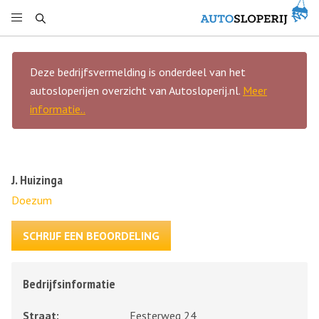
Deze bedrijfsvermelding is onderdeel van het
autosloperijen overzicht van Autosloperij.nl.
Meer
informatie..
J. Huizinga
Doezum
SCHRIJF EEN BEOORDELING
Bedrijfsinformatie
Straat:
Eesterweg 24