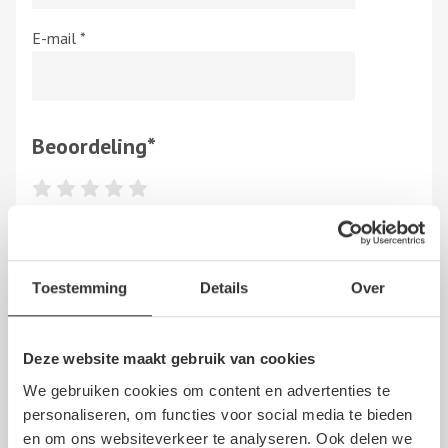
E-mail
*
Beoordeling
*
Hierbij bevestig ik dat de review is gebaseerd op mijn eigen
ervaring en ik heb geen vergoeding en/of andere giften,
Toestemming
Details
Over
direct dan wel indirect, ontvangen van een persoon dan wel
derden, om dit bedrijf te beoordelen. Op het schrijven van
een beoordeling zijn de Algemene Voorwaarden van NoQ
Deze website maakt gebruik van cookies
B.V. van overeenkomstige toepassing.
We gebruiken cookies om content en advertenties te
personaliseren, om functies voor social media te bieden
en om ons websiteverkeer te analyseren. Ook delen we