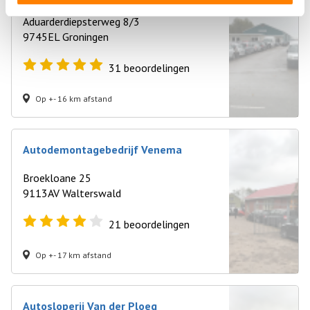
Aduarderdiepsterweg 8/3
9745EL Groningen
31
beoordelingen
Op +- 16 km afstand
Autodemontagebedrijf Venema
Broekloane 25
9113AV Walterswald
21
beoordelingen
Op +- 17 km afstand
Autosloperij Van der Ploeg