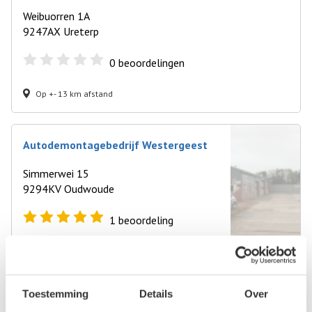
Weibuorren 1A
9247AX Ureterp
0
beoordelingen
Op +- 13 km afstand
Autodemontagebedrijf Westergeest
Simmerwei 15
9294KV Oudwoude
1
beoordeling
Op +- 14 km afstand
Toestemming
Details
Over
Hovingh Autodemontagebedrijf