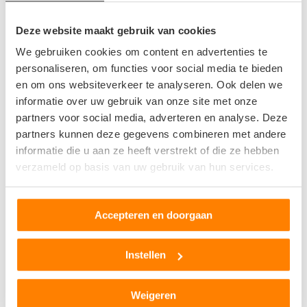
Aduarderdiepsterweg 14/3
Deze website maakt gebruik van cookies
9745EM Groningen
We gebruiken cookies om content en advertenties te
2
beoordelingen
personaliseren, om functies voor social media te bieden
en om ons websiteverkeer te analyseren. Ook delen we
Op +- 16 km afstand
informatie over uw gebruik van onze site met onze
partners voor social media, adverteren en analyse. Deze
partners kunnen deze gegevens combineren met andere
Autodemontagebedrijf Lettinga
informatie die u aan ze heeft verstrekt of die ze hebben
verzameld op basis van uw gebruik van hun services.
De Hemmen 104
9206AG Drachten
Accepteren en doorgaan
1
beoordeling
Op +- 16 km afstand
Instellen
Weigeren
International Motors BV