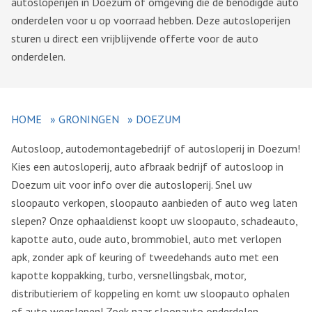
autosloperijen in Doezum of omgeving die de benodigde auto
onderdelen voor u op voorraad hebben. Deze autosloperijen
sturen u direct een vrijblijvende offerte voor de auto
onderdelen.
HOME
»
GRONINGEN
»
DOEZUM
Autosloop, autodemontagebedrijf of autosloperij in Doezum!
Kies een autosloperij, auto afbraak bedrijf of autosloop in
Doezum uit voor info over die autosloperij. Snel uw
sloopauto verkopen, sloopauto aanbieden of auto weg laten
slepen? Onze ophaaldienst koopt uw sloopauto, schadeauto,
kapotte auto, oude auto, brommobiel, auto met verlopen
apk, zonder apk of keuring of tweedehands auto met een
kapotte koppakking, turbo, versnellingsbak, motor,
distributieriem of koppeling en komt uw sloopauto ophalen
of auto wegslepen! Zoek naar sloopauto onderdelen,