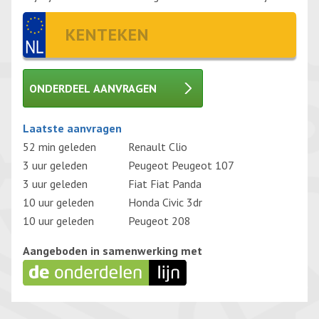
ONDERDEEL AANVRAGEN
Gelieve dit veld leeg te laten.
Laatste aanvragen
52 min geleden
Renault Clio
3 uur geleden
Peugeot Peugeot 107
3 uur geleden
Fiat Fiat Panda
10 uur geleden
Honda Civic 3dr
10 uur geleden
Peugeot 208
Aangeboden in samenwerking met