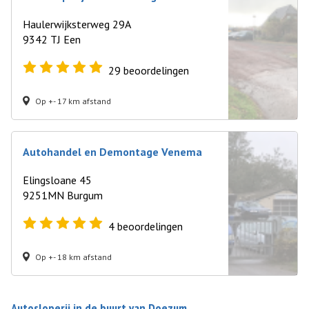
Haulerwijksterweg 29A
9342 TJ Een
29
beoordelingen
Op +- 17 km afstand
Autohandel en Demontage Venema
Elingsloane 45
9251MN Burgum
4
beoordelingen
Op +- 18 km afstand
Autosloperij in de buurt van Doezum