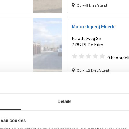
Op +- 8 km afstand
Motorsloperij Meerlo
Parallelweg 83
7782PJ De Krim
0
beoordel
Op +- 12 km afstand
IJzer- en Metaalhandel J. S
Details
Scholekster 2
7741LK Coevorden
 van cookies
0
beoordel