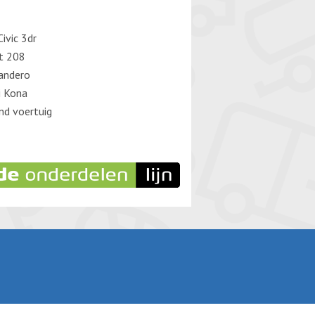
ivic 3dr
t 208
andero
i Kona
d voertuig