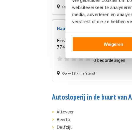
We gebruiken cookies om cont
Op +- 16 km afstand
websiteverkeer te analyseren
media, adverteren en analys
verstrekt of die ze hebben v
Haayer Groothandel
Einsteinweg 1
Weigeren
7741KP Coevorden
0
beoordelingen
Op +- 18 km afstand
Autosloperij in de buurt van 
Alteveer
Beerta
Delfzijl