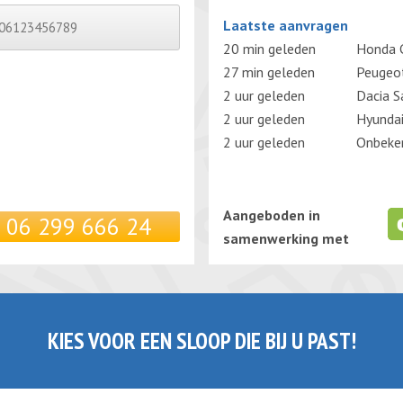
Gelieve dit veld leeg te laten.
Laatste aanvragen
20 min geleden
Honda C
27 min geleden
Peugeo
2 uur geleden
Dacia S
2 uur geleden
Hyunda
2 uur geleden
Onbeken
Aangeboden in
06 299 666 24
samenwerking met
KIES VOOR EEN SLOOP DIE BIJ U PAST!