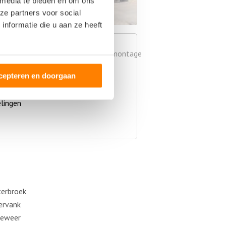
 media te bieden en om ons
ze partners voor social
nformatie die u aan ze heeft
cepteren en doorgaan
lingen
erbroek
ervank
neweer