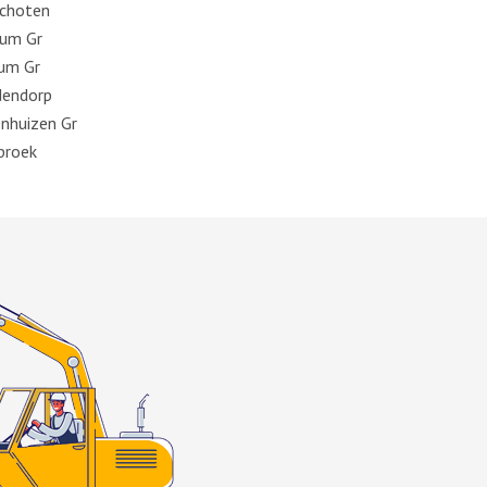
choten
um Gr
um Gr
endorp
nhuizen Gr
broek