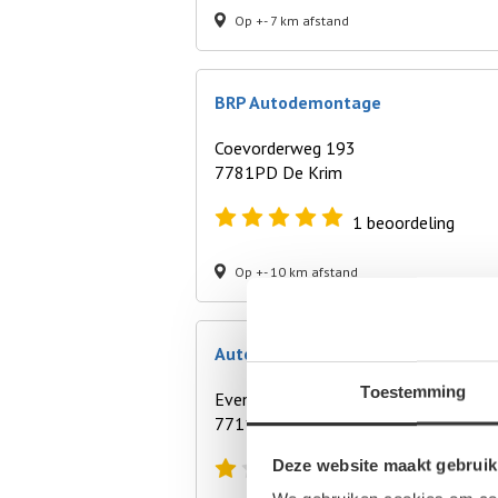
Op +- 7 km afstand
BRP Autodemontage
Coevorderweg 193
7781PD De Krim
1
beoordeling
Op +- 10 km afstand
Autobedrijf van Lente
Toestemming
Evenboersweg 1H
7711GX Nieuwleusen
Deze website maakt gebruik
1
beoordeling