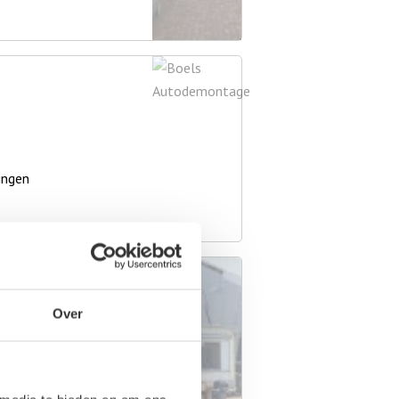
ingen
pijkerman
Over
ingen