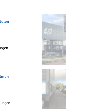
delen
ingen
olman
lingen