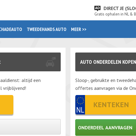
DIRECT JE (S
Gratis ophalen in NL & 
CHADEAUTO
TWEEDEHANDS AUTO
MEER >>
R
AUTO ONDERDELEN KOPEN
aaldienst: altijd een
Sloop-, gebruikte en tweedeha
vrijblijvend!
offertes aanvragen via de Ond
ONDERDEEL AANVRAGEN