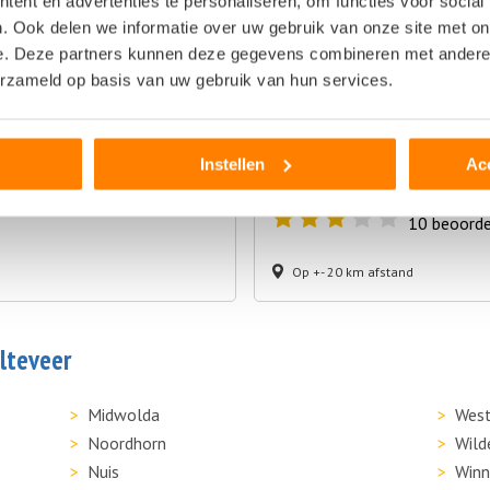
ent en advertenties te personaliseren, om functies voor social
Op +- 17 km afstand
. Ook delen we informatie over uw gebruik van onze site met on
e. Deze partners kunnen deze gegevens combineren met andere i
erzameld op basis van uw gebruik van hun services.
Smit Autoparts
Kanaalweg West 96
Instellen
Ac
7691CB Bergentheim
10
beoorde
Op +- 20 km afstand
Alteveer
Midwolda
West
Noordhorn
Wild
Nuis
Win