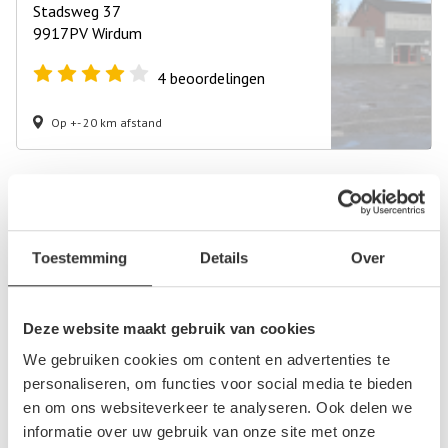
Stadsweg 37
9917PV Wirdum
4
beoordelingen
Op +- 20 km afstand
Autosloperij in de buurt van Midwolda
Alteveer
Toestemming
Details
Over
Beerta
Delfzijl
Doezum
Deze website maakt gebruik van cookies
Groningen
We gebruiken cookies om content en advertenties te
Grootegast
personaliseren, om functies voor social media te bieden
Hoogezand
en om ons websiteverkeer te analyseren. Ook delen we
Kiel-Windeweer
informatie over uw gebruik van onze site met onze