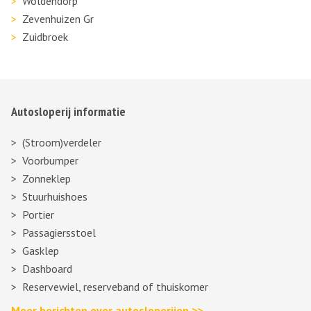
Woldendorp
Zevenhuizen Gr
Zuidbroek
Autosloperij informatie
(Stroom)verdeler
Voorbumper
Zonneklep
Stuurhuishoes
Portier
Passagiersstoel
Gasklep
Dashboard
Reservewiel, reserveband of thuiskomer
Meer berichten over autosloperijen >>