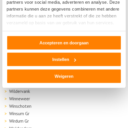
Leek
partners voor social media, adverteren en analyse. Deze
partners kunnen deze gegevens combineren met andere
Midwolda
informatie die u aan ze heeft verstrekt of die ze hebben
Noordhorn
verzameld op basis van uw gebruik van hun services.
Nuis
Opende
Sappemeer
Accepteren en doorgaan
Stadskanaal
Uithuizen
Instellen
Veendam
Vriescheloo
Weigeren
Westerbroek
Wildervank
Winneweer
Winschoten
Winsum Gr
Wirdum Gr