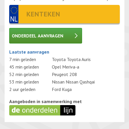
ONDERDEEL AANVRAGEN
Gelieve dit veld leeg te laten.
Laatste aanvragen
7 min geleden
Toyota Toyota Auris
45 min geleden
Opel Meriva-a
52 min geleden
Peugeot 208
53 min geleden
Nissan Nissan Qashqai
2 uur geleden
Ford Kuga
Aangeboden in samenwerking met