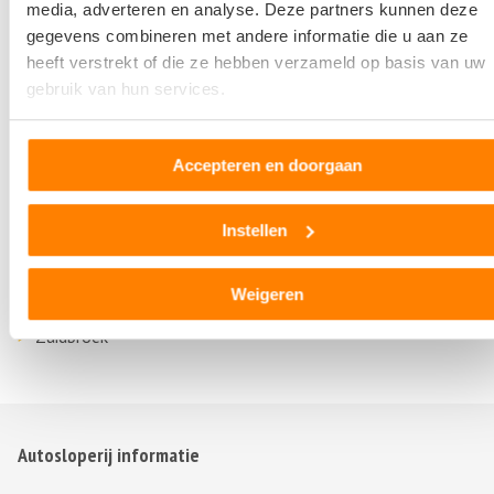
Uithuizen
media, adverteren en analyse. Deze partners kunnen deze
Veendam
gegevens combineren met andere informatie die u aan ze
Vriescheloo
heeft verstrekt of die ze hebben verzameld op basis van uw
gebruik van hun services.
Westerbroek
Wildervank
Winneweer
Accepteren en doorgaan
Winschoten
Winsum Gr
Instellen
Wirdum Gr
Woldendorp
Weigeren
Zevenhuizen Gr
Zuidbroek
Autosloperij informatie