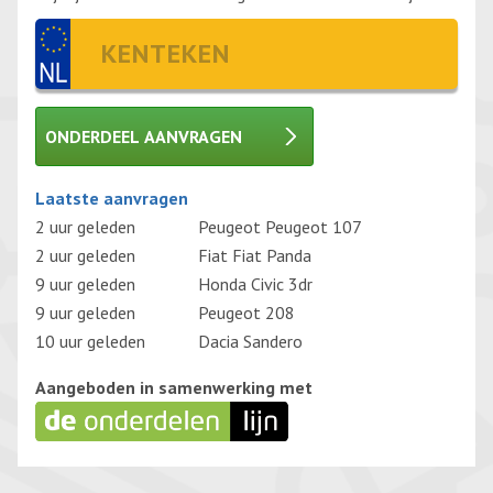
ONDERDEEL AANVRAGEN
Gelieve dit veld leeg te laten.
Laatste aanvragen
2 uur geleden
Peugeot Peugeot 107
2 uur geleden
Fiat Fiat Panda
9 uur geleden
Honda Civic 3dr
9 uur geleden
Peugeot 208
10 uur geleden
Dacia Sandero
Aangeboden in samenwerking met