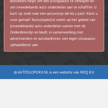
bezoekers helpt om een (sloop)auto te verkopen en
om tweedehands auto onderdelen aan te schaffen. U
kunt op zoek naar een autosloop die bij u past. Kiest u
voor gemak? Autosloperij.nl werkt op het gebied van
(tweedehands) auto onderdelen samen met de
Onderdelenlijn en biedt, in samenwerking met
adverteerders en autobedrijven, een eigen sloopauto
ophaaldienst aan.
© AUTOSLOPERIJ.NL is een website van NOQ B.V.