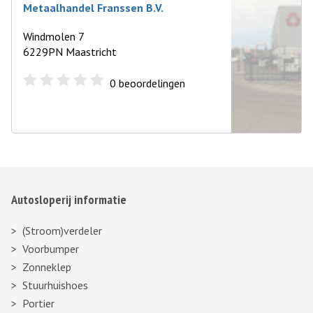
Metaalhandel Franssen B.V.
Windmolen 7
6229PN Maastricht
0
beoordelingen
Autosloperij informatie
(Stroom)verdeler
Voorbumper
Zonneklep
Stuurhuishoes
Portier