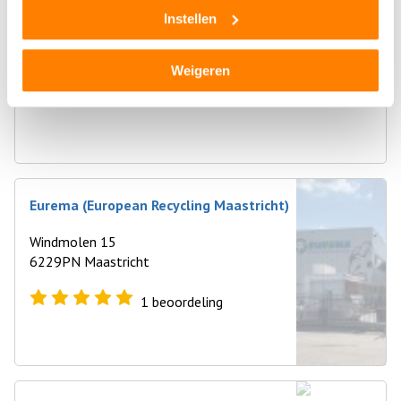
Autohandel Ritterbex
Instellen
Hubert van Doornelaan 69
6229 VJ Maastricht
Weigeren
0
beoordelingen
Eurema (European Recycling Maastricht)
Windmolen 15
6229PN Maastricht
1
beoordeling