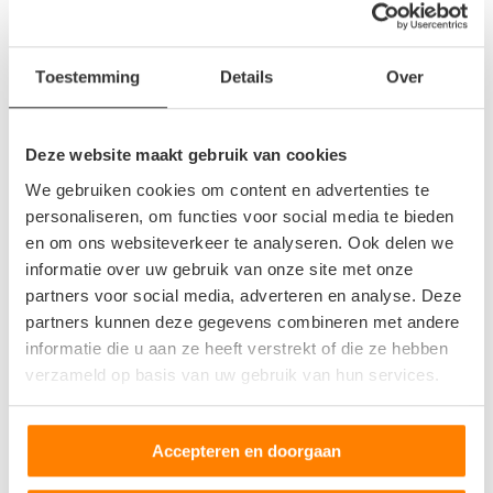
en Verstappen V.O.F.? Hieronder vind u een overzicht van
autosloperijen in
Maastricht
,
Limburg
. Deze bedrijven kunnen
u helpen als u uw sloopauto wilt verkopen of als u
Toestemming
Details
Over
tweedehands of gebruikte auto onderdelen wilt aanschaffen.
Deze website maakt gebruik van cookies
Sloopauto ophaalservice
We gebruiken cookies om content en advertenties te
Regio Limburg
personaliseren, om functies voor social media te bieden
Bel direct 06 299 666 24
en om ons websiteverkeer te analyseren. Ook delen we
informatie over uw gebruik van onze site met onze
partners voor social media, adverteren en analyse. Deze
partners kunnen deze gegevens combineren met andere
Gebruikte auto onderdelen
informatie die u aan ze heeft verstrekt of die ze hebben
Regio Limburg
verzameld op basis van uw gebruik van hun services.
Onderdeel aanvragen
Accepteren en doorgaan