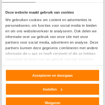
Sloopauto ophaalservice
Regio Limburg
Deze website maakt gebruik van cookies
Bel direct 06 299 666 24
We gebruiken cookies om content en advertenties te
personaliseren, om functies voor social media te bieden
en om ons websiteverkeer te analyseren. Ook delen we
Gebruikte auto onderdelen
informatie over uw gebruik van onze site met onze
partners voor social media, adverteren en analyse. Deze
Regio Limburg
partners kunnen deze gegevens combineren met andere
Onderdeel aanvragen
informatie die u aan ze heeft verstrekt of die ze hebben
verzameld op basis van uw gebruik van hun services.
Autohandel Ritterbex
Accepteren en doorgaan
Hubert van Doornelaan 69
6229 VJ Maastricht
Instellen
0
beoordelingen
Weigeren