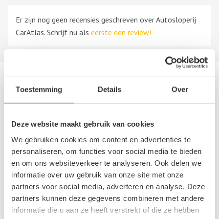
Er zijn nog geen recensies geschreven over Autosloperij
CarAtlas. Schrijf nu als
eerste een review!
Andere autosloperijen in de buurt
Toestemming
Details
Over
Bent u op zoek naar een andere autosloperij, autosloop of
autodemontagebedrijf in de buurt van Autosloperij CarAtlas?
Deze website maakt gebruik van cookies
Hieronder vind u een overzicht van autosloperijen in
Utrecht
,
We gebruiken cookies om content en advertenties te
Utrecht
. Deze bedrijven kunnen u helpen als u uw sloopauto
personaliseren, om functies voor social media te bieden
wilt verkopen of als u tweedehands of gebruikte auto
en om ons websiteverkeer te analyseren. Ook delen we
onderdelen wilt aanschaffen.
informatie over uw gebruik van onze site met onze
partners voor social media, adverteren en analyse. Deze
Sloopauto ophaalservice
partners kunnen deze gegevens combineren met andere
informatie die u aan ze heeft verstrekt of die ze hebben
Regio Utrecht