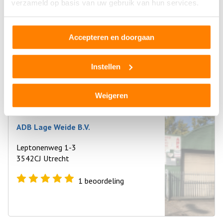
verzameld op basis van uw gebruik van hun services.
Bel direct 06 299 666 24
Accepteren en doorgaan
Gebruikte auto onderdelen
Instellen
Regio Utrecht
Onderdeel aanvragen
Weigeren
ADB Lage Weide B.V.
Leptonenweg 1-3
3542CJ Utrecht
1
beoordeling