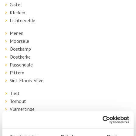
Gistel
Klerken
Lichtervelde
Menen
Moorsele
Oostkamp
Oostkerke
Passendale
Pittem
Sint-Eloois-Vijve
Tielt
Torhout
Vlamertinge
Westkapelle
Wevelgem
Wingene