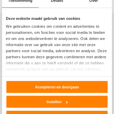
Toestemming
Details
Over
Deze website maakt gebruik van cookies
Autosloperij informatie
We gebruiken cookies om content en advertenties te
personaliseren, om functies voor social media te bieden
(Stroom)verdeler
en om ons websiteverkeer te analyseren. Ook delen we
Voorbumper
informatie over uw gebruik van onze site met onze
Zonneklep
partners voor social media, adverteren en analyse. Deze
Stuurhuishoes
partners kunnen deze gegevens combineren met andere
Portier
informatie die u aan ze heeft verstrekt of die ze hebben
Passagiersstoel
verzameld op basis van uw gebruik van hun services.
Gasklep
Dashboard
Accepteren en doorgaan
Reservewiel, reserveband of thuiskomer
Meer berichten over autosloperijen >>
Instellen