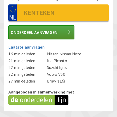
ONDERDEEL AANVRAGEN
Gelieve dit veld leeg te laten.
Laatste aanvragen
16 min geleden
Nissan Nissan Note
21 min geleden
Kia Picanto
22 min geleden
Suzuki Ignis
22 min geleden
Volvo V50
27 min geleden
Bmw 116i
Aangeboden in samenwerking met