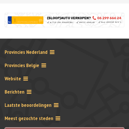
Provincies Nederland
Provincies Belgie
Website
Berichten
Laatste beoordelingen
Meest gezochte steden