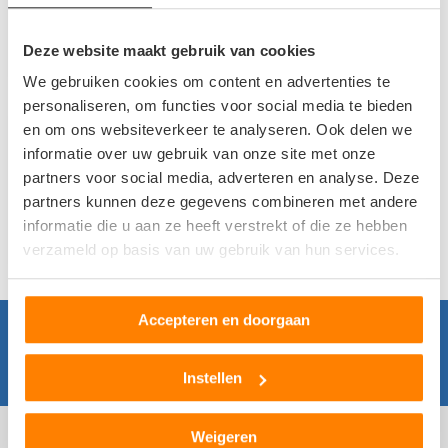
Wilt u van uw sloopauto af? Vergelijk dan autoslopen
en autosloperijen in uw buurt of ga voor gemak en kies
Deze website maakt gebruik van cookies
voor de Autosloperij.nl sloopauto ophaaldienst.
We gebruiken cookies om content en advertenties te
personaliseren, om functies voor social media te bieden
en om ons websiteverkeer te analyseren. Ook delen we
informatie over uw gebruik van onze site met onze
Op zoek naar informatie?
partners voor social media, adverteren en analyse. Deze
Onze database bevat bevat honderden informatieve
partners kunnen deze gegevens combineren met andere
artikelen over auto's, over (tweedehands) auto
informatie die u aan ze heeft verstrekt of die ze hebben
onderdelen en over het verkopen van uw sloopauto.
verzameld op basis van uw gebruik van hun services.
Accepteren en doorgaan
AUTOSLOPERIJEN IN NEDERLAND
Instellen
Weigeren