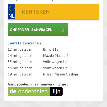
ONDERDEEL AANVRAGEN
Gelieve dit veld leeg te laten.
Laatste aanvragen
12 min geleden
Bmw 118i
24 min geleden
Mazda Mazda 6
33 min geleden
Volkswagen Up!
33 min geleden
Volkswagen Up!
39 min geleden
Nissan Nissan Qashqai
Aangeboden in samenwerking met