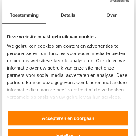
Non Ferro bevatten, de naam geeft het al weg, geen ijzer.
Non ferro metalen mogen niet meer dan 50% ijzer bevatten
Toestemming
Details
Over
om tot de non ferro groep te behoren. Er zijn heel wat
metalen die onder non ferro vallen. Zoals bijvoorbeeld,
aluminium, tin, zilver, goud, chroom, koper en zink. Heel wat
Deze website maakt gebruik van cookies
materialen die we wel vaker in ons dagelijks leven zien en
We gebruiken cookies om content en advertenties te
mogelijk zelfs rond een vinger, pols of hals dragen.
personaliseren, om functies voor social media te bieden
Aangezien de lijst non ferro metalen vrij groot is, zijn deze
en om ons websiteverkeer te analyseren. Ook delen we
ook nog eens in een onderverdeling geplaatst. Enkele zijn:
informatie over uw gebruik van onze site met onze
edelmetalen, zware metalen, lichte metalen, gegoten
partners voor social media, adverteren en analyse. Deze
legeringen en gesmeden legeringen.
partners kunnen deze gegevens combineren met andere
informatie die u aan ze heeft verstrekt of die ze hebben
Legeringen
verzameld op basis van uw gebruik van hun services.
Legeringen worden vaak gebruikt, zo kunnen de beste
eigenschappen van metalen gecombineerd worden. Je krijgt de
Accepteren en doorgaan
sterkte van de ene legering met de soepelheid van een andere
legering en zo dus een sterke combinatie die je voor een
Instellen