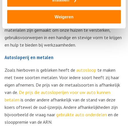
bepaalde klus kan gebruiken.
In doe het zelf zaken zijn ferro en non ferro materialen te
Weigeren
vinden en ook legeringen die je nodig kan hebben. Deze
materialen zijn gemaakt om onze huizen te versterken,
gebruiksvoorwerpen in een handige en stevige vorm te krijgen
en hulp te bieden bij werkzaamheden.
Autosloperij en metalen
Zoals hierboven is gebleken heeft de
autosloop
te maken
met twee soorten metalen. Voor iedere soort heeft zij haar
eigen afnemers. De prijs van de metaalsoorten is afhankelijk
van de.
De prijs die autosloperijen voor uw auto kunnen
betalen
is onder andere afhankelijk van de stand van deze
koers oftewel de oud-ijzerpijs. Andere afhankelijkheden zijn
bijvoorbeeld de vraag naar
gebruikte auto onderdelen
en de
slooppremie van de ARN.