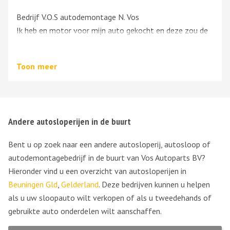
Bedrijf V.O.S autodemontage N. Vos
Ik heb en motor voor mijn auto gekocht en deze zou de
volgende dag al geleverd worden. Er is niets geleverd. Er
is geen contact meer.
Toon
meer
De poort van het bedrijf is gesloten, ondanks de
aanwezigheid van werknemers.
Mijn telefoonnummer is geblokkeerd.
Andere autosloperijen in de buurt
Bent u op zoek naar een andere autosloperij, autosloop of
autodemontagebedrijf in de buurt van Vos Autoparts BV?
Hieronder vind u een overzicht van autosloperijen in
Beuningen Gld
,
Gelderland
. Deze bedrijven kunnen u helpen
als u uw sloopauto wilt verkopen of als u tweedehands of
gebruikte auto onderdelen wilt aanschaffen.