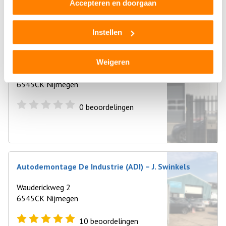
Accepteren en doorgaan
Instellen
Kaslo Auto Recycling
Weigeren
Wauderickweg 1
6545CK Nijmegen
0
beoordelingen
Autodemontage De Industrie (ADI) – J. Swinkels
Wauderickweg 2
6545CK Nijmegen
10
beoordelingen