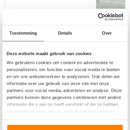
Allround Parts
Toestemming
Details
Over
Hogelandseweg 24
6545AC Nijmegen
Deze website maakt gebruik van cookies
0
beoordelingen
We gebruiken cookies om content en advertenties te
personaliseren, om functies voor social media te bieden
en om ons websiteverkeer te analyseren. Ook delen we
informatie over uw gebruik van onze site met onze
partners voor social media, adverteren en analyse. Deze
Boy Geenacker Gebruikte Volvo Onderdelen
partners kunnen deze gegevens combineren met andere
informatie die u aan ze heeft verstrekt of die ze hebben
Lindenhoutseweg 38
verzameld op basis van uw gebruik van hun services.
6545AJ Nijmegen
0
beoordelingen