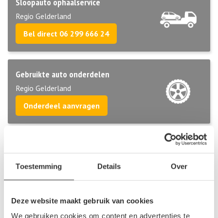
Sloopauto ophaalservice
Regio Gelderland
Bel direct 06 299 666 24
Gebruikte auto onderdelen
Regio Gelderland
Onderdeel aanvragen
Autodemontage De Industrie (ADI) – J. Swinkels
Wauderickweg 2
Toestemming
Details
Over
6545CK Nijmegen
10
beoordelingen
Deze website maakt gebruik van cookies
We gebruiken cookies om content en advertenties te