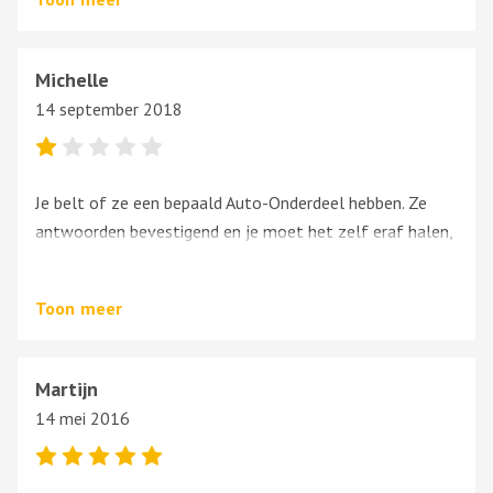
Michelle
14 september 2018
Je belt of ze een bepaald Auto-Onderdeel hebben. Ze
antwoorden bevestigend en je moet het zelf eraf halen,
je belt even later terug om de prijs te vragen, die wordt
doorgegeven. Vervolgens stuur je de volgende dag je
Toon
meer
kennissen vanuit Zutphen daar naar toe. En ze weten
opeens nergens van. Niet eens meer dat er 2x over
gebeld is. Dus van mij een beoordeling van ver onder nul.
Martijn
Heel erg jammer dat je minimaal 1 ster moet geven.
14 mei 2016