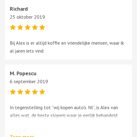
Richard
25 oktober 2019
Bij Alex is er altijd koffie en vriendelijke mensen, waar ik
al jaren iets vind.
M. Popescu
6 september 2019
In tegenstelling tot “wij kopen auto’s. Nl”, is Alex van
alles wat, de beste sloperij waar je eerlijk behandeld
wordt. Vriendelijke personeel en zeer zeker correct
behandeld. Ik rad het van harte aan! ☺️
Toon
meer