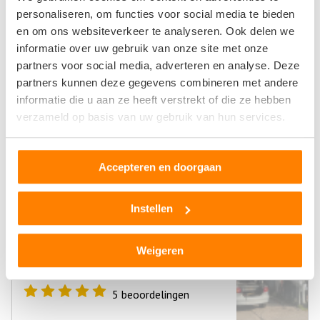
personaliseren, om functies voor social media te bieden
en om ons websiteverkeer te analyseren. Ook delen we
informatie over uw gebruik van onze site met onze
AAA Bart Junior Autosloperij en Autodemontage
partners voor social media, adverteren en analyse. Deze
partners kunnen deze gegevens combineren met andere
Rouwenboschweg 5A
6545AE Nijmegen
informatie die u aan ze heeft verstrekt of die ze hebben
verzameld op basis van uw gebruik van hun services.
6
beoordelingen
Accepteren en doorgaan
Instellen
AAB Autosloperij Bart
Wauderickweg 4
Weigeren
6545CK Nijmegen
5
beoordelingen