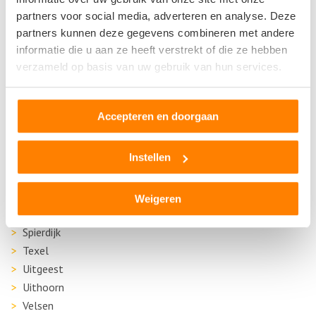
Naarden
partners voor social media, adverteren en analyse. Deze
Nieuw-Vennep
partners kunnen deze gegevens combineren met andere
Noord-Scharwoude
informatie die u aan ze heeft verstrekt of die ze hebben
Obdam
verzameld op basis van uw gebruik van hun services.
Oostzaan
Opmeer
Oudkarspel
Accepteren en doorgaan
Purmerend
Instellen
Rijsenhout
Rozenburg
Schagen
Weigeren
Sint Maarten
Spierdijk
Texel
Uitgeest
Uithoorn
Velsen