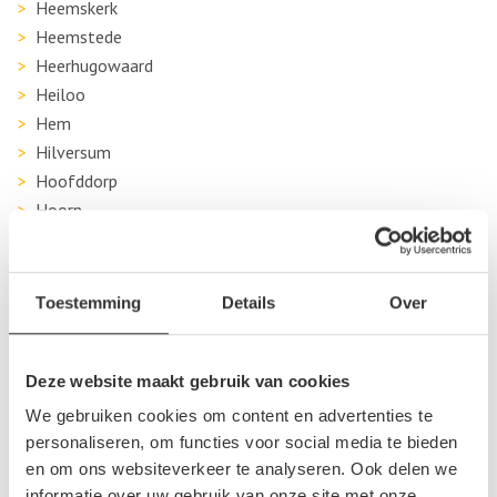
Heemskerk
Heemstede
Heerhugowaard
Heiloo
Hem
Hilversum
Hoofddorp
Hoorn
Huizen
Ijmuiden
Koggenland
Toestemming
Details
Over
Landsmeer
Langedijk
Deze website maakt gebruik van cookies
Lijnden
Limmen
We gebruiken cookies om content en advertenties te
Medemblik
personaliseren, om functies voor social media te bieden
Middenbeemster
en om ons websiteverkeer te analyseren. Ook delen we
informatie over uw gebruik van onze site met onze