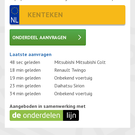
ONDERDEEL AANVRAGEN
Gelieve dit veld leeg te laten.
Laatste aanvragen
48 sec geleden
Mitsubishi Mitsubishi Colt
18 min geleden
Renault Twingo
19 min geleden
Onbekend voertuig
23 min geleden
Daihatsu Sirion
34 min geleden
Onbekend voertuig
Aangeboden in samenwerking met