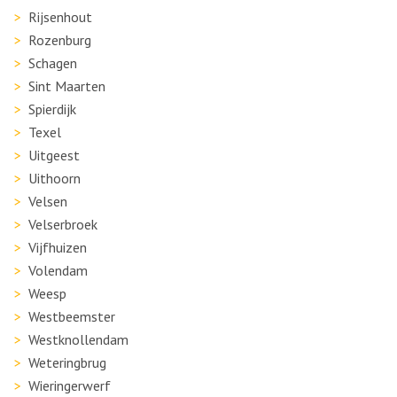
Rijsenhout
Rozenburg
Schagen
Sint Maarten
Spierdijk
Texel
Uitgeest
Uithoorn
Velsen
Velserbroek
Vijfhuizen
Volendam
Weesp
Westbeemster
Westknollendam
Weteringbrug
Wieringerwerf