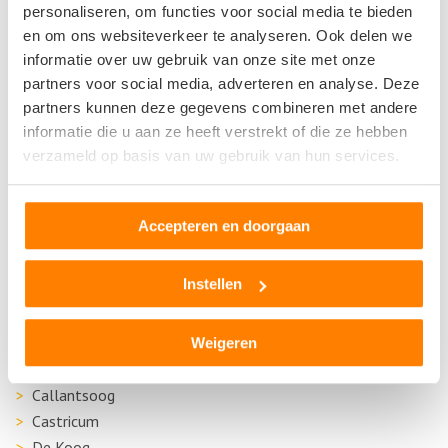
personaliseren, om functies voor social media te bieden
's-Graveland
en om ons websiteverkeer te analyseren. Ook delen we
Aalsmeer
informatie over uw gebruik van onze site met onze
Alkmaar
partners voor social media, adverteren en analyse. Deze
Amstelveen
partners kunnen deze gegevens combineren met andere
informatie die u aan ze heeft verstrekt of die ze hebben
Amsterdam
verzameld op basis van uw gebruik van hun services.
Ankeveen
Anna Paulowna
Assendelft
Accepteren en doorgaan
Beverwijk
Blaricum
Instellen
Bloemendaal
Blokker
Bovenkarspel
Weigeren
Bussum
Callantsoog
Castricum
De Koog