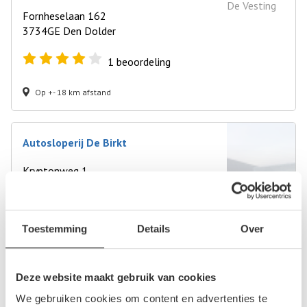
Fornheselaan 162
3734GE Den Dolder
1
beoordeling
Op +- 18 km afstand
Autosloperij De Birkt
Kryptonweg 1
3812RZ Amersfoort
0
beoordelingen
Toestemming
Details
Over
Op +- 19 km afstand
Deze website maakt gebruik van cookies
Autosloperij in de buurt van Naarden
We gebruiken cookies om content en advertenties te