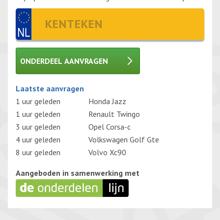
ONDERDEEL AANVRAGEN
Gelieve dit veld leeg te laten.
Laatste aanvragen
1 uur geleden
Honda Jazz
1 uur geleden
Renault Twingo
3 uur geleden
Opel Corsa-c
4 uur geleden
Volkswagen Golf Gte
8 uur geleden
Volvo Xc90
Aangeboden in samenwerking met