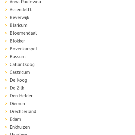
Anna Paulowna
Assendelft
Beverwijk
Blaricum
Bloemendaal
Blokker
Bovenkarspel
Bussum
Callantsoog
Castricum
De Koog
De Zilk
Den Helder
Diemen
Drechterland
Edam
Enkhuizen
Haarlem