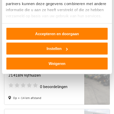
Bart Autorecycling en onderdelen
partners kunnen deze gegevens combineren met andere
informatie die u aan ze heeft verstrekt of die ze hebben
Osdorperweg 487
verzameld op basis van uw gebruik van hun services.
1067SR Amsterdam
4
beoordelingen
Accepteren en doorgaan
Op +- 14 km afstand
Instellen
Fa. Hoole VOF
Weigeren
Motorweg 19
2141BN Vijfhuizen
0
beoordelingen
Op +- 14 km afstand