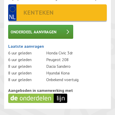
ONDERDEEL AANVRAGEN
Gelieve dit veld leeg te laten.
Laatste aanvragen
6 uur geleden
Honda Civic 3dr
6 uur geleden
Peugeot 208
8 uur geleden
Dacia Sandero
8 uur geleden
Hyundai Kona
8 uur geleden
Onbekend voertuig
Aangeboden in samenwerking met