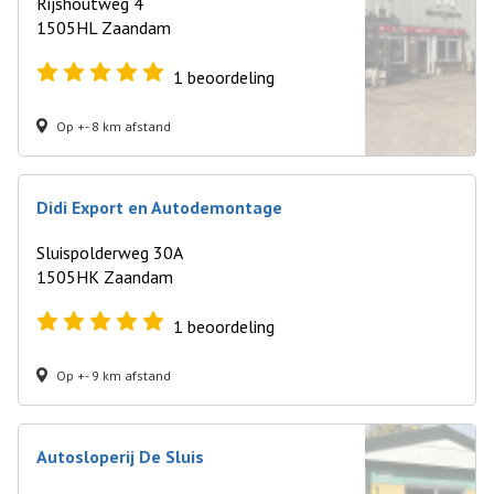
Rijshoutweg 4
1505HL Zaandam
1
beoordeling
Op +- 8 km afstand
Didi Export en Autodemontage
Sluispolderweg 30A
1505HK Zaandam
1
beoordeling
Op +- 9 km afstand
Autosloperij De Sluis