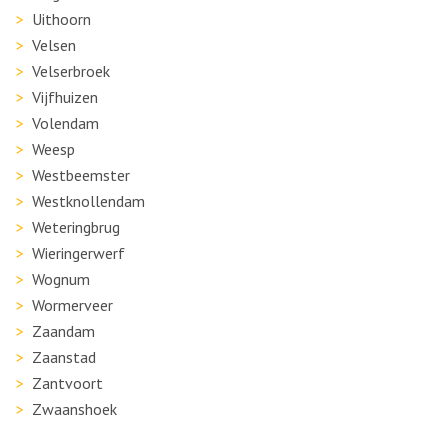
Uithoorn
Velsen
Velserbroek
Vijfhuizen
Volendam
Weesp
Westbeemster
Westknollendam
Weteringbrug
Wieringerwerf
Wognum
Wormerveer
Zaandam
Zaanstad
Zantvoort
Zwaanshoek