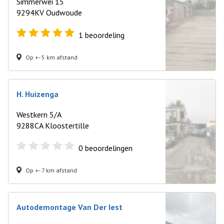
Simmerwei 15
9294KV Oudwoude
1
beoordeling
Op +- 5 km afstand
H. Huizenga
Westkern 5/A
9288CA Kloostertille
0
beoordelingen
Op +- 7 km afstand
Autodemontage Van Der Iest