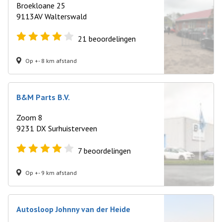
Broekloane 25
9113AV Walterswald
21
beoordelingen
Op +- 8 km afstand
B&M Parts B.V.
Zoom 8
9231 DX Surhuisterveen
7
beoordelingen
Op +- 9 km afstand
Autosloop Johnny van der Heide