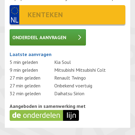
ONDERDEEL AANVRAGEN
Gelieve dit veld leeg te laten.
Laatste aanvragen
5 min geleden
Kia Soul
9 min geleden
Mitsubishi Mitsubishi Colt
27 min geleden
Renault Twingo
27 min geleden
Onbekend voertuig
32 min geleden
Daihatsu Sirion
Aangeboden in samenwerking met