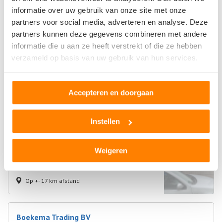
informatie over uw gebruik van onze site met onze
De Hemmen 104
partners voor social media, adverteren en analyse. Deze
9206AG Drachten
partners kunnen deze gegevens combineren met andere
1
beoordeling
informatie die u aan ze heeft verstrekt of die ze hebben
verzameld op basis van uw gebruik van hun services.
Op +- 17 km afstand
Accepteren en doorgaan
Boonstra Autoparts
Instellen
Weibuorren 114
9247BD Ureterp
Weigeren
0
beoordelingen
Op +- 17 km afstand
Boekema Trading BV