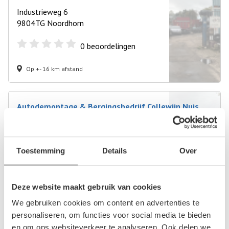
Industrieweg 6
9804TG Noordhorn
0
beoordelingen
Op +- 16 km afstand
Autodemontage & Bergingsbedrijf Collewijn Nuis
Jonkersweg 4
9364TD Nuis
Toestemming
Details
Over
0
beoordelingen
Op +- 16 km afstand
Deze website maakt gebruik van cookies
We gebruiken cookies om content en advertenties te
personaliseren, om functies voor social media te bieden
Autodemontagebedrijf Lettinga
en om ons websiteverkeer te analyseren. Ook delen we