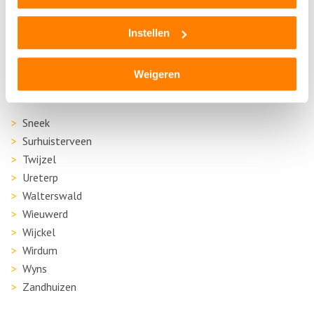
Menaam
Nijeholtpade
Instellen
Oudehaske
Oudehorne
Weigeren
Oudwoude
Raerd
Sneek
Surhuisterveen
Twijzel
Ureterp
Walterswald
Wieuwerd
Wijckel
Wirdum
Wyns
Zandhuizen