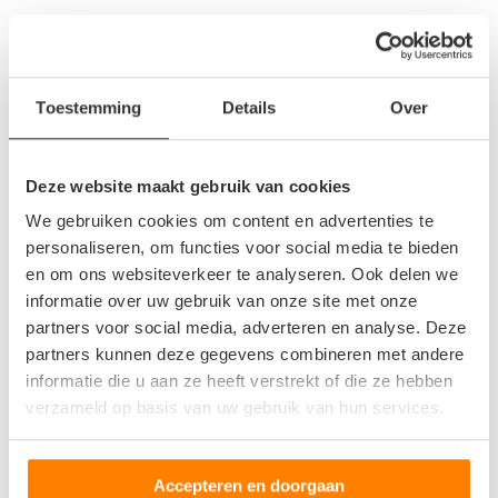
Achtkarspelen
Broeksterwald
Buitenpost
Burgum
Toestemming
Details
Over
Dokkum
Dongeradeel
Deze website maakt gebruik van cookies
Drachten
We gebruiken cookies om content en advertenties te
Feanwalden
personaliseren, om functies voor social media te bieden
Franeker
en om ons websiteverkeer te analyseren. Ook delen we
Gorredijk
informatie over uw gebruik van onze site met onze
Harlingen
partners voor social media, adverteren en analyse. Deze
partners kunnen deze gegevens combineren met andere
Heerenveen
informatie die u aan ze heeft verstrekt of die ze hebben
Joure
verzameld op basis van uw gebruik van hun services.
Kootstertille
Leeuwarden
Lemmer
Accepteren en doorgaan