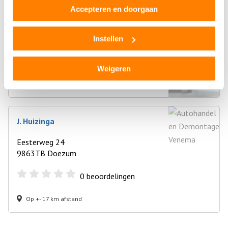
Boonstra Autoparts
Accepteren en doorgaan
Weibuorren 114
9247BD Ureterp
Instellen
0
beoordelingen
Weigeren
Op +- 17 km afstand
J. Huizinga
Eesterweg 24
9863TB Doezum
0
beoordelingen
Op +- 17 km afstand