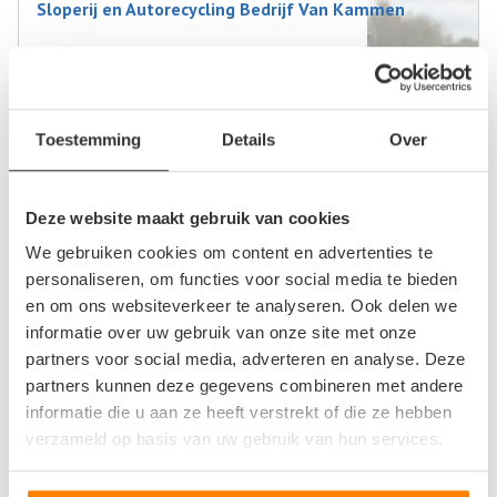
Sloperij en Autorecycling Bedrijf Van Kammen
Hiausterdyk 4
9101PG Dokkum
1
beoordeling
Toestemming
Details
Over
Op +- 15 km afstand
Deze website maakt gebruik van cookies
We gebruiken cookies om content en advertenties te
Boekema Trading BV
personaliseren, om functies voor social media te bieden
Weibuorren 1A
en om ons websiteverkeer te analyseren. Ook delen we
9247AX Ureterp
informatie over uw gebruik van onze site met onze
partners voor social media, adverteren en analyse. Deze
0
beoordelingen
partners kunnen deze gegevens combineren met andere
informatie die u aan ze heeft verstrekt of die ze hebben
Op +- 16 km afstand
verzameld op basis van uw gebruik van hun services.