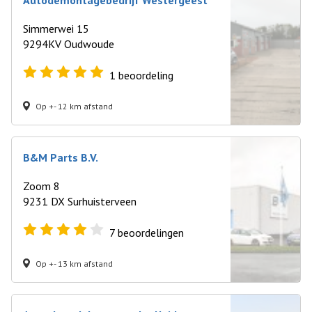
Autodemontagebedrijf Westergeest
Simmerwei 15
9294KV Oudwoude
1
beoordeling
Op +- 12 km afstand
B&M Parts B.V.
Zoom 8
9231 DX Surhuisterveen
7
beoordelingen
Op +- 13 km afstand