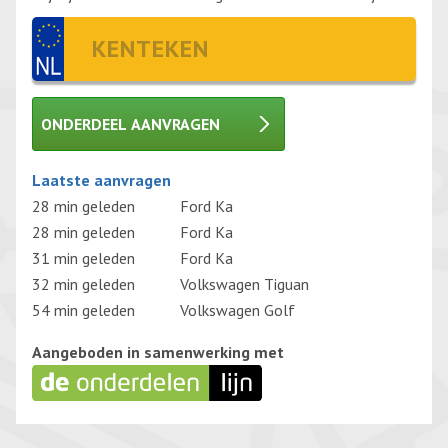
ONDERDEEL AANVRAGEN
Gelieve dit veld leeg te laten.
Laatste aanvragen
28 min geleden
Ford Ka
28 min geleden
Ford Ka
31 min geleden
Ford Ka
32 min geleden
Volkswagen Tiguan
54 min geleden
Volkswagen Golf
Aangeboden in samenwerking met