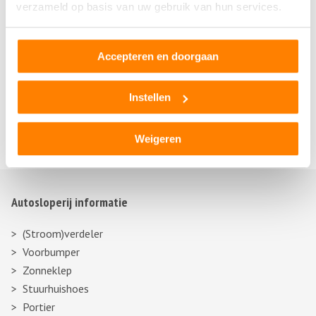
verzameld op basis van uw gebruik van hun services.
Ureterp
Walterswald
Wieuwerd
Accepteren en doorgaan
Wijckel
Wirdum
Instellen
Wyns
Zandhuizen
Weigeren
Autosloperij informatie
(Stroom)verdeler
Voorbumper
Zonneklep
Stuurhuishoes
Portier