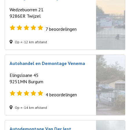
Wedzebuorren 21
9286ER Twijzel
7
beoordelingen
Op +- 12 km afstand
Autohandel en Demontage Venema
Elingsloane 45
9251MN Burgum
4
beoordelingen
Op +- 14 km afstand
Autodemontage Van Der Iest