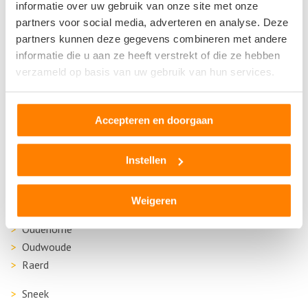
Feanwalden
informatie over uw gebruik van onze site met onze
Franeker
partners voor social media, adverteren en analyse. Deze
Gorredijk
partners kunnen deze gegevens combineren met andere
informatie die u aan ze heeft verstrekt of die ze hebben
Harlingen
verzameld op basis van uw gebruik van hun services.
Heerenveen
Joure
Accepteren en doorgaan
Kootstertille
Leeuwarden
Lemmer
Instellen
Menaam
Nijeholtpade
Weigeren
Oudehaske
Oudehorne
Oudwoude
Raerd
Sneek