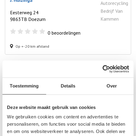
J. Huizinga
Eesterweg 24
9863TB Doezum
0
beoordelingen
Op +- 20 km afstand
Autosloperij in de buurt van Dokkum
Achtkarspelen
Toestemming
Details
Over
Broeksterwald
Buitenpost
Burgum
Deze website maakt gebruik van cookies
Dokkum
We gebruiken cookies om content en advertenties te
Dongeradeel
personaliseren, om functies voor social media te bieden
Drachten
en om ons websiteverkeer te analyseren. Ook delen we