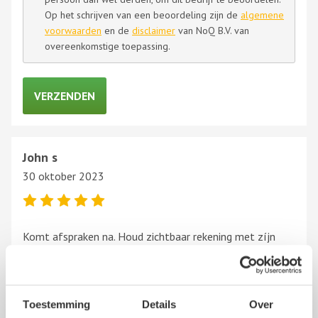
Op het schrijven van een beoordeling zijn de
algemene
voorwaarden
en de
disclaimer
van NoQ B.V. van
overeenkomstige toepassing.
John s
30 oktober 2023
Komt afspraken na. Houd zichtbaar rekening met zíjn
klanten.
Zo áls mijn opa zij de klant is koning. En IK ben geen prins
op het het wittepaard .
Toon
meer
Toestemming
Details
Over
Hart voor hét vak. Dankje.