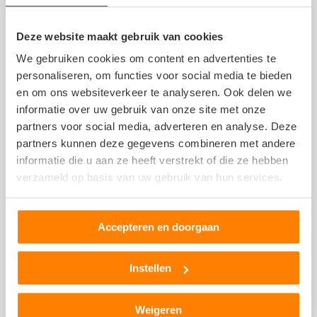
Deze website maakt gebruik van cookies
Jenne Alberts
9 juni 2023
We gebruiken cookies om content en advertenties te
personaliseren, om functies voor social media te bieden
en om ons websiteverkeer te analyseren. Ook delen we
informatie over uw gebruik van onze site met onze
partners voor social media, adverteren en analyse. Deze
partners kunnen deze gegevens combineren met andere
Chris
informatie die u aan ze heeft verstrekt of die ze hebben
25 augustus 2021
verzameld op basis van uw gebruik van hun services.
Accepteren en doorgaan
Nemen de telefoon niet op, en hebben mij vorige week
een sloop spartamet verkocht
Instellen
Jarek
Weigeren